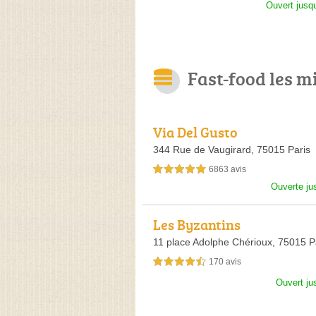
Ouvert jusq
Fast-food les m
Via Del Gusto
344 Rue de Vaugirard,
75015 Paris
6863 avis
5,0 étoiles sur 5
Ouverte ju
Les Byzantins
11 place Adolphe Chérioux,
75015 P
170 avis
4,5 étoiles sur 5
Ouvert ju