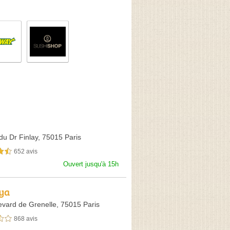
du Dr Finlay,
75015 Paris
652 avis
sur 5
Ouvert jusqu'à 15h
ya
evard de Grenelle,
75015 Paris
868 avis
sur 5