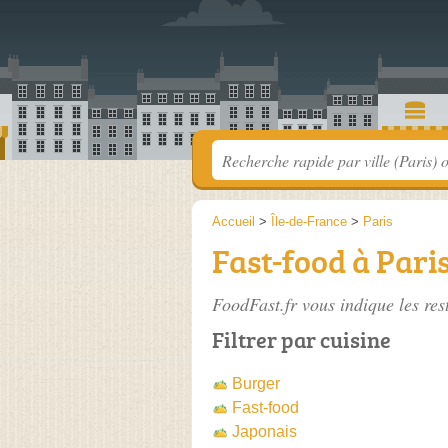
Accueil
>
Île-de-France
>
Paris
Fast-food à Paris
FoodFast.fr vous indique les res
Filtrer par cuisine
Burger
Fast-food
Japonais