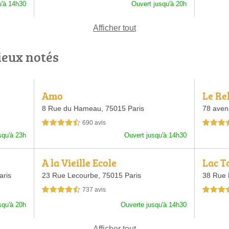
u'à 14h30
Ouvert jusqu'à 20h
Afficher tout
ieux notés
Amo
Le Re
8 Rue du Hameau,
75015 Paris
78 aven
690 avis
4,5 étoiles sur 5
4,5 étoiles 
squ'à 23h
Ouvert jusqu'à 14h30
A la Vieille Ecole
Lac T
aris
23 Rue Lecourbe,
75015 Paris
38 Rue 
737 avis
4,5 étoiles sur 5
4,5 étoiles 
squ'à 20h
Ouverte jusqu'à 14h30
Afficher tout