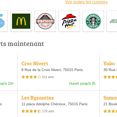
Voir toutes les cuisines
rts maintenant
Croc Nivert
Yako
8 Rue de la Croix Nivert,
75015 Paris
30 Rue 
511 avis
4,0 étoiles sur 5
4,5 étoiles 
squ'à 21h
Ouvert jusqu'à 2h
Les Byzantins
Sama
is
11 place Adolphe Chérioux,
75015 Paris
21 Boul
170 avis
4,5 étoiles sur 5
3,5 étoiles 