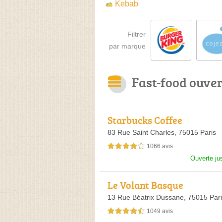
Kebab
Filtrer
par marque
Fast-food ouve
Starbucks Coffee
83 Rue Saint Charles,
75015 Paris
1066 avis
4,0 étoiles sur 5
Ouverte ju
Le Volant Basque
13 Rue Béatrix Dussane,
75015 Par
1049 avis
4,5 étoiles sur 5