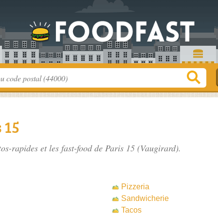
 15
tos-rapides et les
fast-food de Paris 15
(Vaugirard).
Pizzeria
Sandwicherie
Tacos