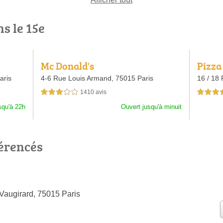
s le 15e
Mc Donald's
Pizza
aris
4-6 Rue Louis Armand,
75015 Paris
16 / 18
1410 avis
3,0 étoiles sur 5
3,5 étoiles 
squ'à 22h
Ouvert jusqu'à minuit
férencés
Vaugirard, 75015 Paris