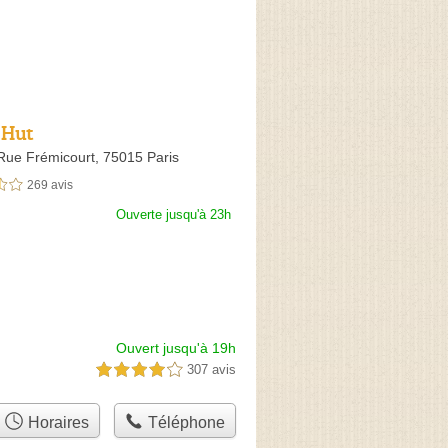
 Hut
 Rue Frémicourt,
75015 Paris
269 avis
sur 5
Ouverte jusqu'à 23h
Ouvert jusqu'à 19h
307 avis
4,0 étoiles sur 5
Horaires
Téléphone