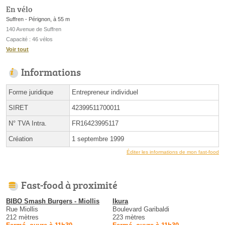
En vélo
Suffren - Pérignon, à 55 m
140 Avenue de Suffren
Capacité : 46 vélos
Voir tout
Informations
Forme juridique
Entrepreneur individuel
SIRET
42399511700011
N° TVA Intra.
FR16423995117
Création
1 septembre 1999
Éditer les informations de mon fast-food
Fast-food à proximité
BIBO Smash Burgers - Miollis
Ikura
Rue Miollis
Boulevard Garibaldi
212 mètres
223 mètres