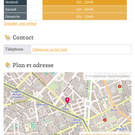
Vendredi
11h - 21h45
Samedi
11h - 21h45
Dimanche
11h - 21h45
Signaler une erreur
Contact
Téléphone
Téléphoner au fast-food
Plan et adresse
© contributeurs OpenStreetMap
Corriger l’adresse ou la localisation