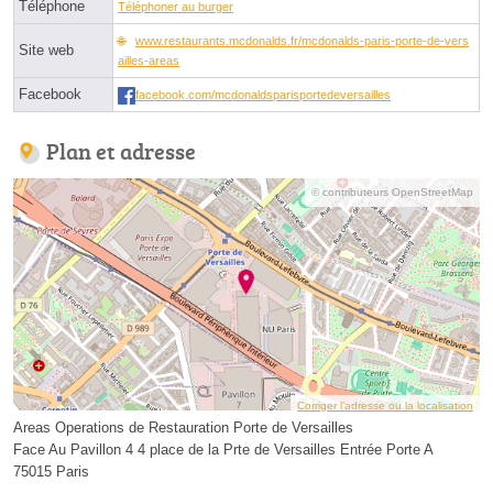
Téléphone
Téléphoner au burger
www.restaurants.mcdonalds.fr/mcdonalds-paris-porte-de-vers
Site web
ailles-areas
Facebook
facebook.com/mcdonaldsparisportedeversailles
Plan et adresse
© contributeurs OpenStreetMap
Corriger l’adresse ou la localisation
Areas Operations de Restauration Porte de Versailles
Face Au Pavillon 4 4 place de la Prte de Versailles Entrée Porte A
75015 Paris