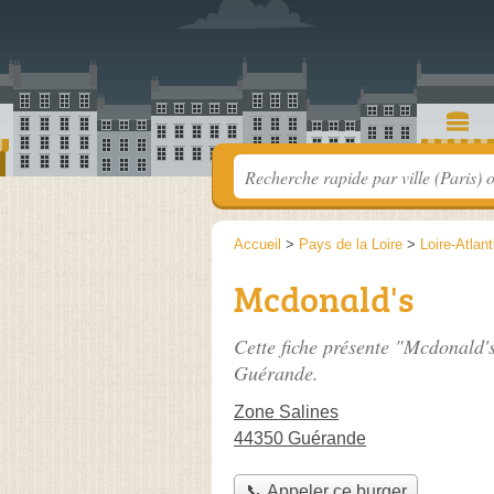
Accueil
>
Pays de la Loire
>
Loire-Atlan
Mcdonald's
Cette fiche présente "Mcdonald's
Guérande.
Zone Salines
44350 Guérande
📞 Appeler ce burger