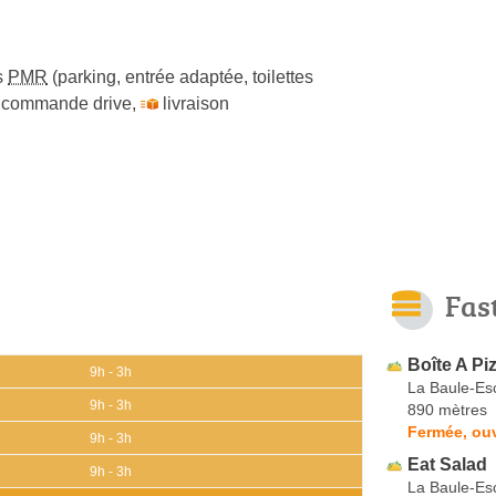
s
PMR
(parking, entrée adaptée, toilettes
commande drive
,
livraison
Fas
Boîte A Pi
9h - 3h
La Baule-Es
9h - 3h
890 mètres
Fermée, ou
9h - 3h
Eat Salad
9h - 3h
La Baule-Es