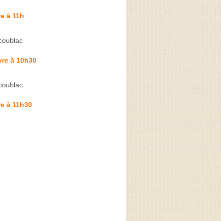
e à 11h
coublac
vre à 10h30
coublac
e à 11h30