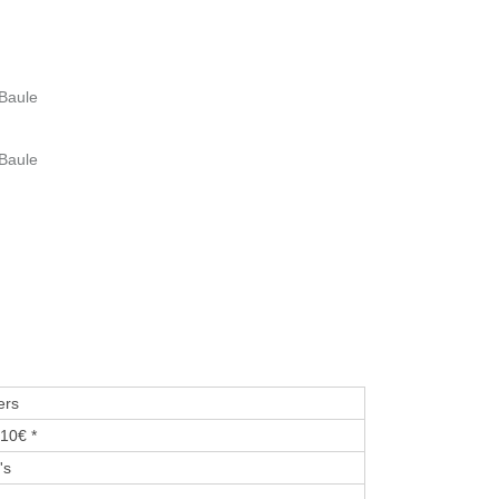
 Baule
 Baule
ers
10€ *
's