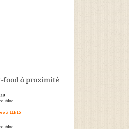
t-food à proximité
zza
coublac
vre à 11h15
coublac