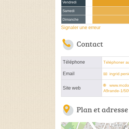
Vendredi
Samedi
Dimanche
Signaler une erreur
Contact
Téléphone
Téléphoner a
Email
ingrid.pe
www.mcdon
Site web
A9rande-1/50
Plan et adresse