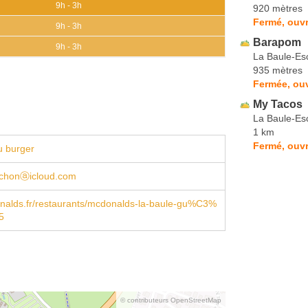
9h - 3h
920 mètres
Fermé, ouvr
9h - 3h
Barapom
9h - 3h
La Baule-Es
935 mètres
Fermée, ou
My Tacos
La Baule-Es
1 km
Fermé, ouvr
u burger
nichonⓐicloud.com
alds.fr/restaurants/mcdonalds-la-baule-gu%C3%
5
© contributeurs OpenStreetMap