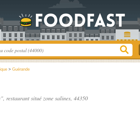
tique
>
Guérande
", restaurant situé
zone salines
, 44350