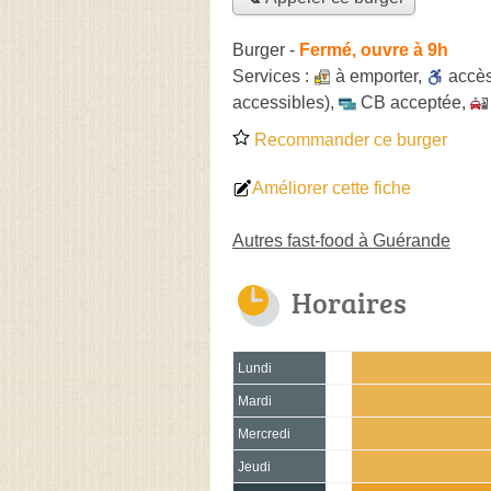
Burger
-
Fermé, ouvre à 9h
Services :
à emporter
,
accè
accessibles)
,
CB acceptée
,
Recommander ce burger
Améliorer cette fiche
Autres fast-food à Guérande
Horaires
Lundi
Mardi
Mercredi
Jeudi