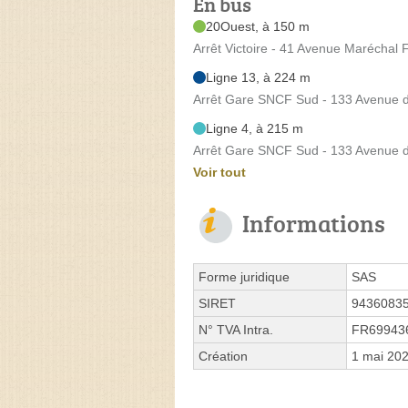
En bus
20Ouest, à 150 m
Arrêt Victoire - 41 Avenue Maréchal 
Ligne 13, à 224 m
Arrêt Gare SNCF Sud - 133 Avenue 
Ligne 4, à 215 m
Arrêt Gare SNCF Sud - 133 Avenue 
Voir tout
Informations
Forme juridique
SAS
SIRET
9436083
N° TVA Intra.
FR69943
Création
1 mai 20