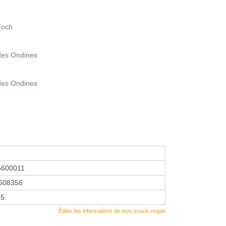
Foch
des Ondines
des Ondines
5600011
608356
25
Éditer les informations de mon snack vegan