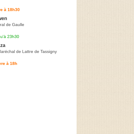
re à 18h30
wen
ral de Gaulle
qu'à 23h30
zza
aréchal de Lattre de Tassigny
re à 18h