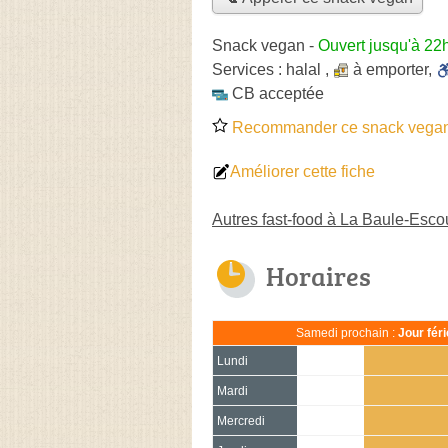
Snack vegan
-
Ouvert jusqu'à 22
Services :
halal
,
à emporter
,
CB acceptée
Recommander ce snack vega
Améliorer cette fiche
Autres fast-food à La Baule-Esco
Horaires
Samedi prochain :
Jour fér
Lundi
Mardi
Mercredi