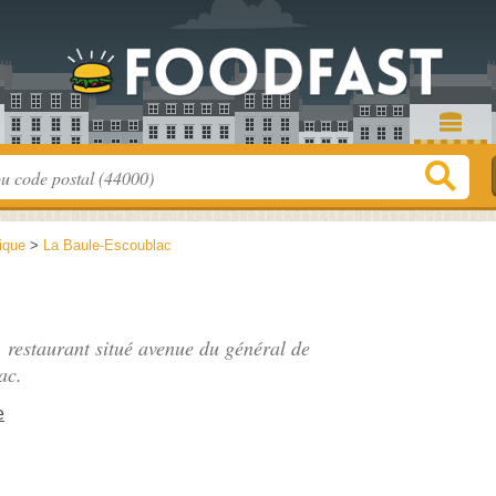
tique
>
La Baule-Escoublac
, restaurant situé
avenue du général de
ac.
e