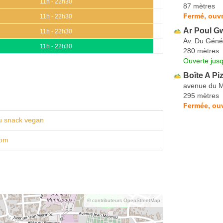
11h - 22h30
87 mètres
Fermé, ouv
11h - 22h30
Ar Poul G
11h - 22h30
Av. Du Géné
11h - 22h30
280 mètres
Ouverte jus
Boîte A Pi
avenue du M
295 mètres
Fermée, ouv
u snack vegan
com
© contributeurs OpenStreetMap