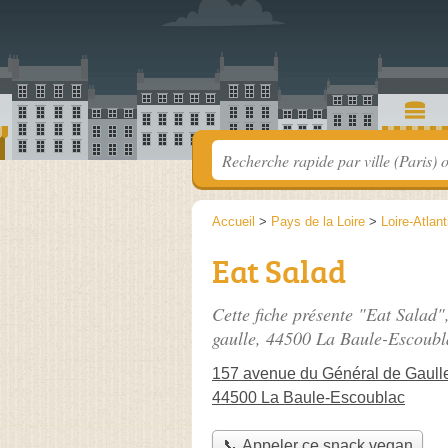
Accueil
>
Pays de la Loire
>
Loire-Atlan
Eat Salad
Cette fiche présente "Eat Salad"
gaulle
, 44500 La Baule-Escoubl
157 avenue du Général de Gaull
44500 La Baule-Escoublac
📞 Appeler ce snack vegan