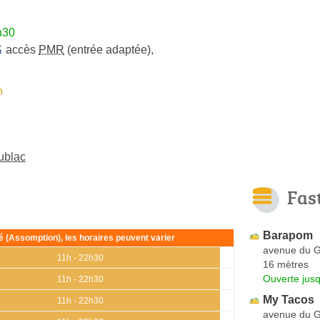
h30
accès
PMR
(entrée adaptée)
,
n
ublac
Fas
Barapom
ié (Assomption), les horaires peuvent varier
avenue du G
11h - 22h30
16 mètres
Ouverte jus
11h - 22h30
My Tacos
11h - 22h30
avenue du G