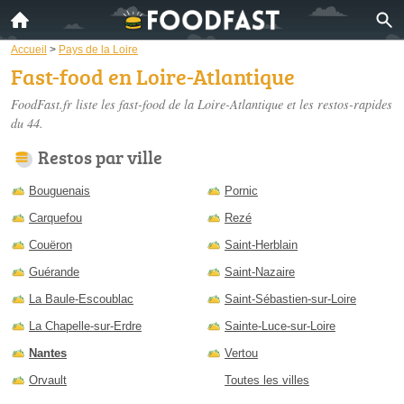
Accueil
>
Pays de la Loire
Fast-food en Loire-Atlantique
FoodFast.fr liste les
fast-food de la Loire-Atlantique
et les restos-rapides
du 44.
Restos par ville
Bouguenais
Pornic
Carquefou
Rezé
Couëron
Saint-Herblain
Guérande
Saint-Nazaire
La Baule-Escoublac
Saint-Sébastien-sur-Loire
La Chapelle-sur-Erdre
Sainte-Luce-sur-Loire
Nantes
Vertou
Orvault
Toutes les villes