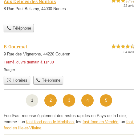
Aux Délices des Nantais
3,0 étoiles sur 5
22 avis
8 Rue Paul Bellamy, 44000 Nantes
Téléphone
B-Gourmet
4,5 étoiles sur 5
64 avis
9 Rue des Vignerons, 44220 Couëron
Fermé, ouvre demain à 11h30
Burger
Horaires
Téléphone
1
2
3
4
5
FoodFast recense également des restos-rapides en Pays de la Loire,
comme : un
fast-food dans le Morbihan
, les
fast-food en Vendée
, un
fast-
food en Ille-et-Vilaine
.