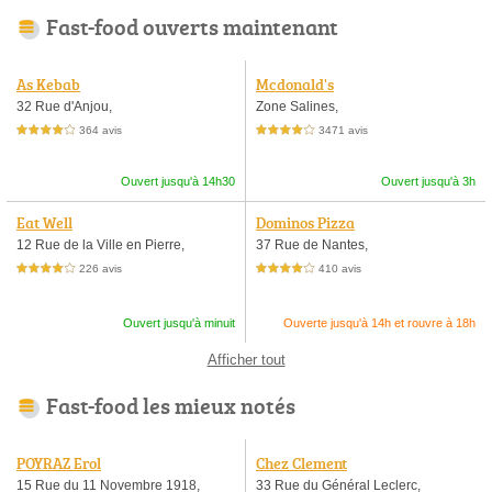
Fast-food ouverts maintenant
As Kebab
Mcdonald's
32 Rue d'Anjou,
Zone Salines,
364 avis
3471 avis
4,0 étoiles sur 5
4,0 étoiles sur 5
Ouvert jusqu'à 14h30
Ouvert jusqu'à 3h
Eat Well
Dominos Pizza
12 Rue de la Ville en Pierre,
37 Rue de Nantes,
226 avis
410 avis
4,0 étoiles sur 5
4,0 étoiles sur 5
Ouvert jusqu'à minuit
Ouverte jusqu'à 14h et rouvre à 18h
Afficher tout
Fast-food les mieux notés
POYRAZ Erol
Chez Clement
15 Rue du 11 Novembre 1918,
33 Rue du Général Leclerc,