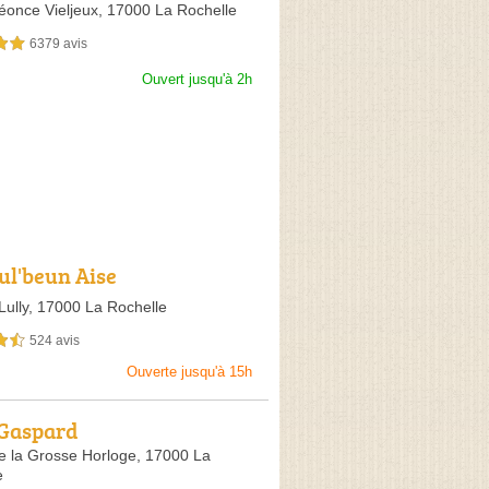
éonce Vieljeux,
17000 La Rochelle
6379 avis
sur 5
Ouvert jusqu'à 2h
ul'beun Aise
Lully,
17000 La Rochelle
524 avis
sur 5
Ouverte jusqu'à 15h
Gaspard
e la Grosse Horloge,
17000 La
e