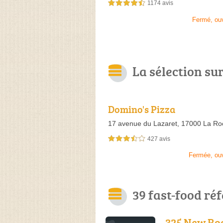
1174 avis
4,5 étoiles sur 5
Fermé, ou
La sélection su
Domino's Pizza
17 avenue du Lazaret,
17000 La Roc
427 avis
3,5 étoiles sur 5
Fermée, ou
39 fast-food ré
325 New Ro