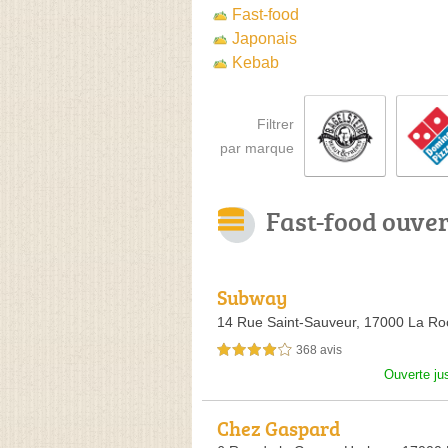
Fast-food
Japonais
Kebab
Filtrer
par marque
Fast-food ouve
Subway
14 Rue Saint-Sauveur,
17000 La Roc
368 avis
4,0 étoiles sur 5
Ouverte ju
Chez Gaspard