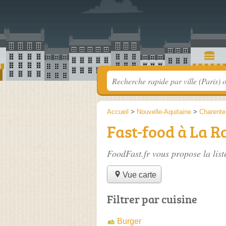
Accueil
>
Nouvelle-Aquitaine
>
Charente
Fast-food à La R
FoodFast.fr vous propose la lis
Vue carte
Filtrer par cuisine
Burger