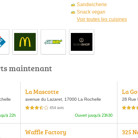
Sandwicherie
Snack vegan
Voir toutes les cuisines
rts maintenant
La Mascotte
La Go
helle
avenue du Lazaret,
17000 La Rochelle
28 Rue 
454 avis
3,5 étoiles sur 5
4,5 étoiles 
squ'à 22h
Ouvert jusqu'à 23h30
Waffle Factory
325 N