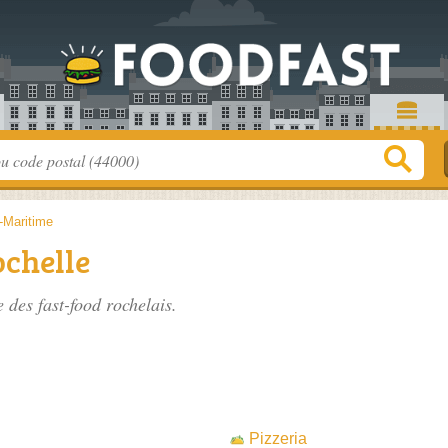
-Maritime
ochelle
te des
fast-food rochelais
.
Pizzeria