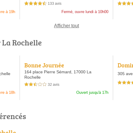
133 avis
4,5 étoiles sur 5
4,5 étoiles 
vre à 19h
Fermé, ouvre lundi à 10h00
Afficher tout
r La Rochelle
Bonne Journée
Domin
164 place Pierre Sémard,
17000 La
helle
305 ave
Rochelle
4,5 étoiles 
32 avis
2,5 étoiles sur 5
vre à 18h
Ouvert jusqu'à 17h
férencés
chelle