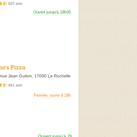
507 avis
sur 5
Ouvert jusqu'à 19h30
o's Pizza
nue Jean Guiton,
17000 La Rochelle
461 avis
sur 5
Fermée, ouvre à 18h
Ouvert jusqu'à 2h