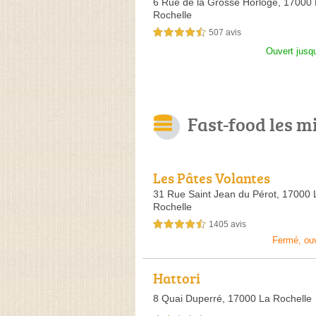
6 Rue de la Grosse Horloge,
17000 
Rochelle
507 avis
4,5 étoiles sur 5
Ouvert jusq
Fast-food les m
Les Pâtes Volantes
31 Rue Saint Jean du Pérot,
17000 
Rochelle
1405 avis
4,5 étoiles sur 5
Fermé, ou
Hattori
8 Quai Duperré,
17000 La Rochelle