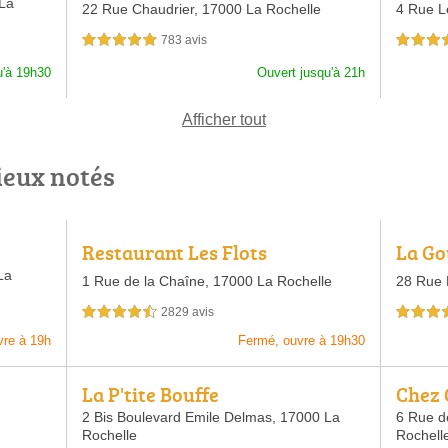
La
22 Rue Chaudrier,
17000 La Rochelle
4 Rue L
783 avis
5,0 étoiles sur 5
5,0 étoiles 
u'à 19h30
Ouvert jusqu'à 21h
Afficher tout
ieux notés
Restaurant Les Flots
La Go
La
1 Rue de la Chaîne,
17000 La Rochelle
28 Rue 
2829 avis
4,5 étoiles sur 5
4,5 étoiles 
vre à 19h
Fermé, ouvre à 19h30
La P'tite Bouffe
Chez 
2 Bis Boulevard Emile Delmas,
17000 La
6 Rue d
Rochelle
Rochell