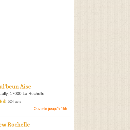
ul'beun Aise
Lully,
17000 La Rochelle
524 avis
sur 5
Ouverte jusqu'à 15h
ew Rochelle