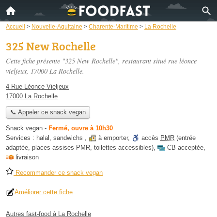
Accueil
>
Nouvelle-Aquitaine
>
Charente-Maritime
>
La Rochelle
325 New Rochelle
Cette fiche présente "325 New Rochelle", restaurant situé
rue léonce
vieljeux
, 17000 La Rochelle.
4 Rue Léonce Vieljeux
17000 La Rochelle
📞 Appeler ce snack vegan
Snack vegan
-
Fermé, ouvre à 10h30
Services :
halal
,
sandwichs
,
à emporter
,
accès
PMR
(entrée
adaptée, places assises PMR, toilettes accessibles)
,
CB acceptée
,
livraison
Recommander ce snack vegan
Améliorer cette fiche
Autres fast-food à La Rochelle