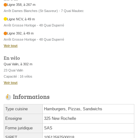
Ligne 358, à 267 m
Arrêt Dames Blanches (St-Sauveur) - 7 Quai Maubec
Ligne NCV, à 49 m
Arrêt Grosse Horloge - 48 Quai Duperré
Ligne 392, à 49 m
Arrêt Grosse Horloge - 48 Quai Duperré
Voir tout
En vélo
Quai Valin, à 302 m
23 Quai Valin
Capacité : 16 vélos
Voir tout
Informations
Type cuisine
Hamburgers, Pizzas, Sandwichs
Enseigne
325 New Rochelle
Forme juridique
SAS
SIRET
10512597500018