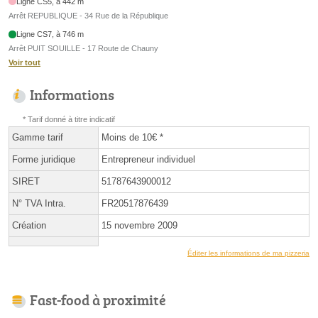
Ligne CS5, à 442 m
Arrêt REPUBLIQUE - 34 Rue de la République
Ligne CS7, à 746 m
Arrêt PUIT SOUILLE - 17 Route de Chauny
Voir tout
Informations
* Tarif donné à titre indicatif
Gamme tarif
Moins de 10€ *
Forme juridique
Entrepreneur individuel
SIRET
51787643900012
N° TVA Intra.
FR20517876439
Création
15 novembre 2009
Éditer les informations de ma pizzeria
Fast-food à proximité