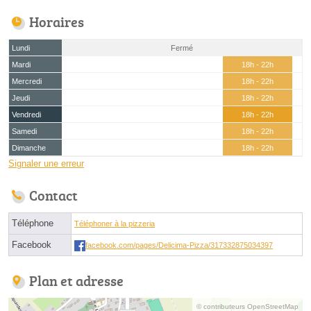
Horaires
Lundi
Fermé
Mardi
18h - 22h
Mercredi
18h - 22h
Jeudi
18h - 22h
Vendredi
18h - 22h
Samedi
18h - 22h
Dimanche
18h - 22h
Signaler une erreur
Contact
Téléphone
Téléphoner à la pizzeria
Facebook
facebook.com/pages/Delicima-Pizza/317332875034397
Plan et adresse
© contributeurs OpenStreetMap