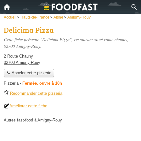
Accueil
>
Hauts-de-France
>
Aisne
>
Amigny-Rouy
Delicima Pizza
Cette fiche présente "Delicima Pizza", restaurant situé
route chauny
,
02700 Amigny-Rouy.
2 Route Chauny
02700 Amigny-Rouy
📞 Appeler cette pizzeria
Pizzeria
-
Fermée, ouvre à 18h
Recommander cette pizzeria
Améliorer cette fiche
Autres fast-food à Amigny-Rouy