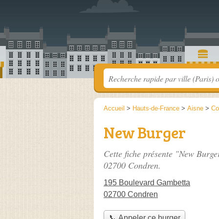
Accueil
>
Hauts-de-France
>
Aisne
>
Co
New Burger
Cette fiche présente "New Burger
02700 Condren.
195 Boulevard Gambetta
02700 Condren
📞 Appeler ce burger