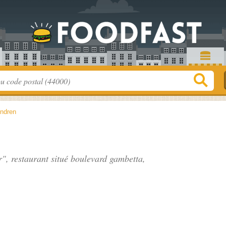
ndren
", restaurant situé
boulevard gambetta
,