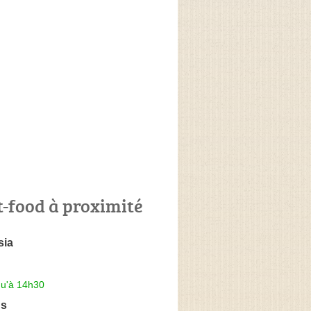
t-food à proximité
sia
qu'à 14h30
's