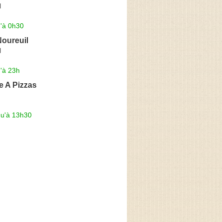
l
u'à 0h30
Noureuil
l
'à 23h
e A Pizzas
qu'à 13h30