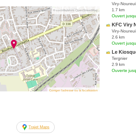
Viry-Noureui
1.7 km
© contributeurs OpenStreetMap
Ouvert jusq
KFC Viry 
Viry-Noureui
2.6 km
Ouvert jusqu
Le Kiosqu
Tergnier
2.9 km
Ouverte jus
Corriger l’adresse ou la localisation
Trajet Maps