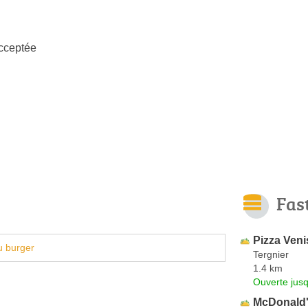
cceptée
Fas
Pizza Veni
u burger
Tergnier
1.4 km
Ouverte jus
McDonald