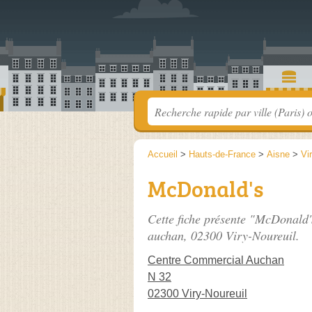
Accueil
>
Hauts-de-France
>
Aisne
>
Vi
McDonald's
Cette fiche présente "McDonald'
auchan
, 02300 Viry-Noureuil.
Centre Commercial Auchan
N 32
02300 Viry-Noureuil