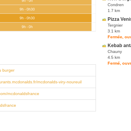
9h - 0h
Condren
9h - 0h30
1.7 km
9h - 0h30
Pizza Veni
Tergnier
9h - 0h
3.1 km
Fermée, ouv
Kebab ant
Chauny
4.5 km
Fermé, ouvr
u burger
rants.mcdonalds.fr/mcdonalds-viry-noureuil
com/mcdonaldsfrance
dsfrance