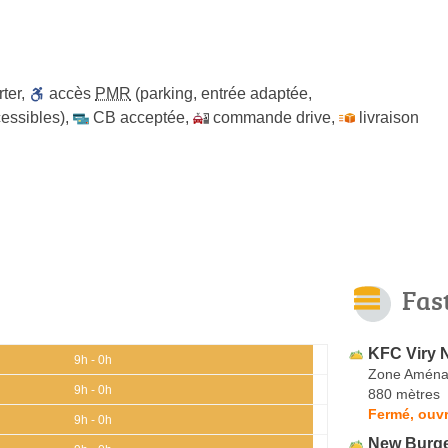
ter
,
accès
PMR
(parking, entrée adaptée,
cessibles)
,
CB acceptée
,
commande drive
,
livraison
Fas
KFC Viry 
9h - 0h
Zone Aména
9h - 0h
880 mètres
Fermé, ouvr
9h - 0h
New Burg