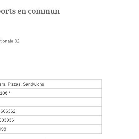
ports en commun
tionale 32
rs, Pizzas, Sandwichs
10€ *
3606362
003936
1998