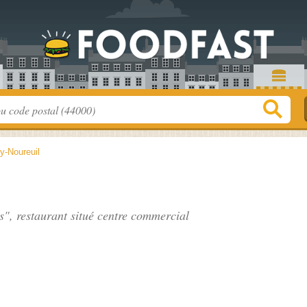
ry-Noureuil
s", restaurant situé
centre commercial