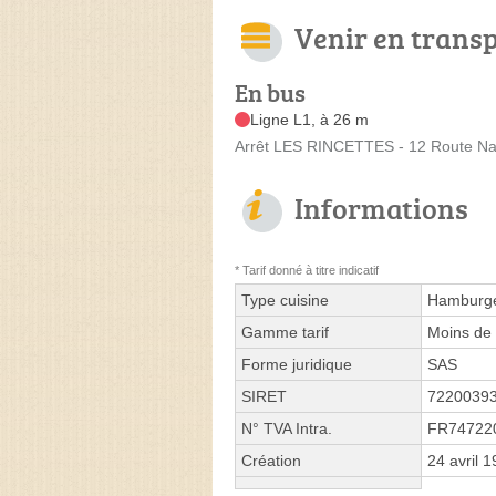
Venir en trans
En bus
Ligne L1, à 26 m
Arrêt LES RINCETTES - 12 Route Na
Informations
* Tarif donné à titre indicatif
Type cuisine
Hamburge
Gamme tarif
Moins de 
Forme juridique
SAS
SIRET
7220039
N° TVA Intra.
FR74722
Création
24 avril 