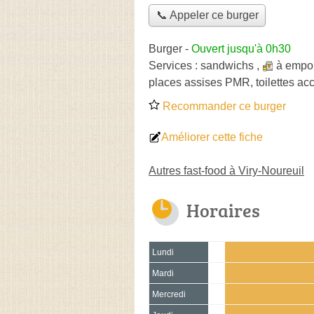
📞 Appeler ce burger
Burger
-
Ouvert jusqu'à 0h30
Services :
sandwichs
,
à empor
places assises PMR, toilettes ac
Recommander ce burger
Améliorer cette fiche
Autres fast-food à Viry-Noureuil
Horaires
Lundi
Mardi
Mercredi