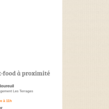
t-food à proximité
Noureuil
gement Les Terrages
e à 11h
er