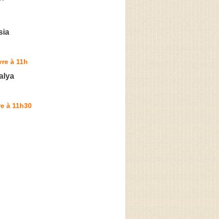
sia
re à 11h
alya
e à 11h30