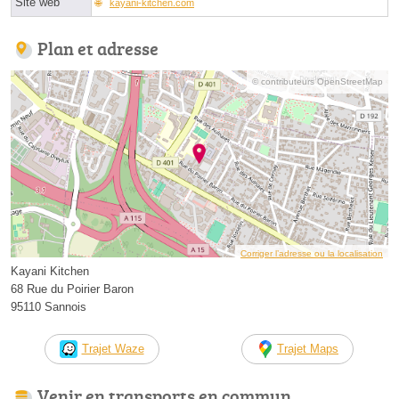
Site web
kayani-kitchen.com
Plan et adresse
© contributeurs OpenStreetMap
Corriger l’adresse ou la localisation
Kayani Kitchen
68 Rue du Poirier Baron
95110 Sannois
Trajet Waze
Trajet Maps
Venir en transports en commun