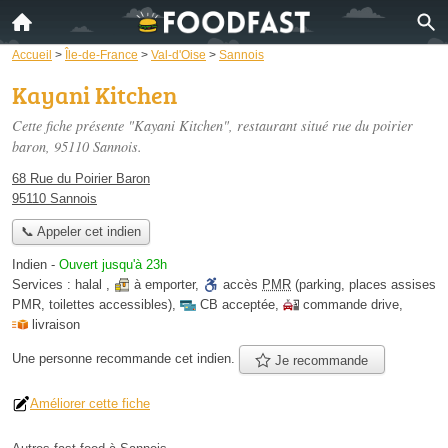
Accueil
>
Île-de-France
>
Val-d'Oise
>
Sannois
Kayani Kitchen
Cette fiche présente "Kayani Kitchen", restaurant situé
rue du poirier
baron
, 95110 Sannois.
68 Rue du Poirier Baron
95110 Sannois
📞 Appeler cet indien
Indien
-
Ouvert jusqu'à 23h
Services :
halal
,
à emporter
,
accès
PMR
(parking, places assises
PMR, toilettes accessibles)
,
CB acceptée
,
commande drive
,
livraison
Une personne
recommande
cet indien.
Je recommande
Améliorer cette fiche