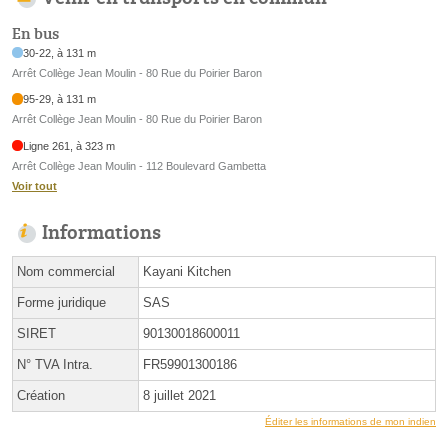
En bus
30-22, à 131 m
Arrêt Collège Jean Moulin - 80 Rue du Poirier Baron
95-29, à 131 m
Arrêt Collège Jean Moulin - 80 Rue du Poirier Baron
Ligne 261, à 323 m
Arrêt Collège Jean Moulin - 112 Boulevard Gambetta
Voir tout
Informations
Nom commercial
Kayani Kitchen
Forme juridique
SAS
SIRET
90130018600011
N° TVA Intra.
FR59901300186
Création
8 juillet 2021
Éditer les informations de mon indien