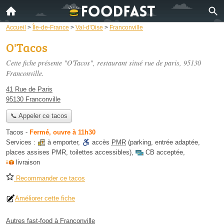
Accueil
>
Île-de-France
>
Val-d'Oise
>
Franconville
O'Tacos
Cette fiche présente "O'Tacos", restaurant situé
rue de paris
, 95130
Franconville.
41 Rue de Paris
95130 Franconville
📞 Appeler ce tacos
Tacos
-
Fermé, ouvre à 11h30
Services :
à emporter
,
accès
PMR
(parking, entrée adaptée,
places assises PMR, toilettes accessibles)
,
CB acceptée
,
livraison
Recommander ce tacos
Améliorer cette fiche
Autres fast-food à Franconville