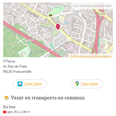
© contributeurs OpenStreetMap
Corriger l’adresse ou la localisation
O'Tacos
41 Rue de Paris
95130 Franconville
Trajet Waze
Trajet Maps
Venir en transports en commun
En bus
Ligne 261, à 189 m