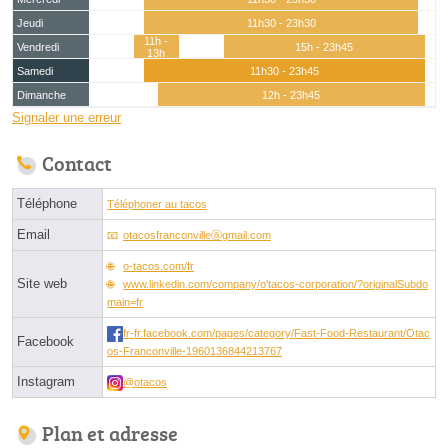
Jeudi
11h30 - 23h30
11h -
Vendredi
15h - 23h45
13h
Samedi
11h30 - 23h45
Dimanche
12h - 23h45
Signaler une erreur
Contact
Téléphone
Téléphoner au tacos
Email
otacosfranconvilleⓐgmail.com
o-tacos.com/fr
Site web
www.linkedin.com/company/o'tacos-corporation/?originalSubdo
main=fr
fr-fr.facebook.com/pages/category/Fast-Food-Restaurant/Otac
Facebook
os-Franconville-1960136844213767
Instagram
@otacos
Plan et adresse