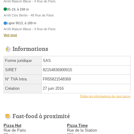
Arrêt Maison Bleue - 4 Rue de Paris
95-19, à 158 m
Arrêt Clos Bertin - 48 Rue de Paris
Ligne 9513, à 189 m
Arrêt Maison Bleue - 4 Rue de Paris
Voir tout
Informations
Forme juridique
SAS
SIRET
82154836900015
N° TVA Intra.
FR55821548369
Création
27 juin 2016
Éditer les informations de mon tacos
Fast-food à proximité
Pizza Hut
Pizza Time
Rue de Paris
Rue de la Station