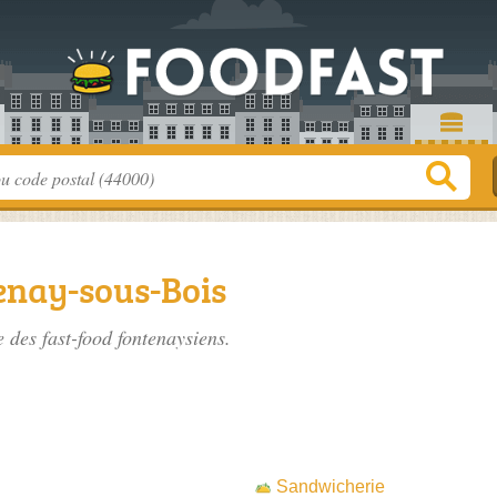
enay-sous-Bois
te des
fast-food fontenaysiens
.
Sandwicherie