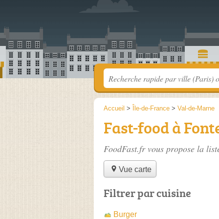
Accueil
>
Île-de-France
>
Val-de-Marne
Fast-food à Font
FoodFast.fr vous propose la lis
Vue carte
Filtrer par cuisine
Burger