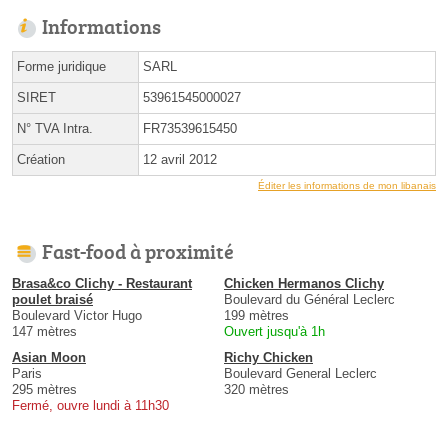
Informations
Forme juridique
SARL
SIRET
53961545000027
N° TVA Intra.
FR73539615450
Création
12 avril 2012
Éditer les informations de mon libanais
Fast-food à proximité
Brasa&co Clichy - Restaurant
Chicken Hermanos Clichy
poulet braisé
Boulevard du Général Leclerc
Boulevard Victor Hugo
199 mètres
147 mètres
Ouvert jusqu'à 1h
Asian Moon
Richy Chicken
Paris
Boulevard General Leclerc
295 mètres
320 mètres
Fermé, ouvre lundi à 11h30