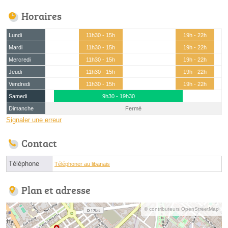
Horaires
Lundi
11h30 - 15h
19h - 22h
Mardi
11h30 - 15h
19h - 22h
Mercredi
11h30 - 15h
19h - 22h
Jeudi
11h30 - 15h
19h - 22h
Vendredi
11h30 - 15h
19h - 22h
Samedi
9h30 - 19h30
Dimanche
Fermé
Signaler une erreur
Contact
Téléphone
Téléphoner au libanais
Plan et adresse
© contributeurs OpenStreetMap