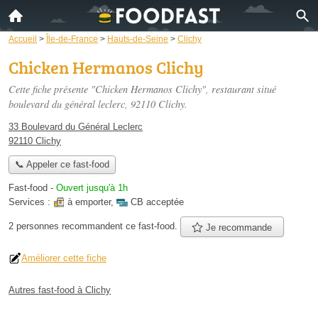
Accueil
>
Île-de-France
>
Hauts-de-Seine
>
Clichy
Chicken Hermanos Clichy
Cette fiche présente "Chicken Hermanos Clichy", restaurant situé
boulevard du général leclerc
, 92110 Clichy.
33 Boulevard du Général Leclerc
92110 Clichy
📞 Appeler ce fast-food
Fast-food
-
Ouvert jusqu'à 1h
Services :
à emporter
,
CB acceptée
2 personnes
recommandent
ce fast-food.
Je recommande
Améliorer cette fiche
Autres fast-food à Clichy