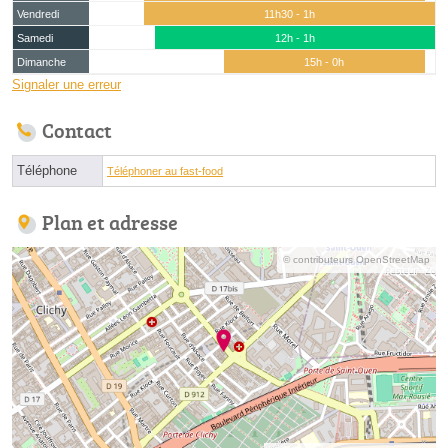
Vendredi
11h30 - 1h
Samedi
12h - 1h
Dimanche
15h - 0h
Signaler une erreur
Contact
Téléphone
Téléphoner au fast-food
Plan et adresse
© contributeurs OpenStreetMap