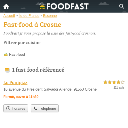
Accueil
>
Île-de-France
>
Essonne
Fast-food à Crosne
FoodFast.fr vous propose la liste des
fast-food crosnois
.
Filtrer par cuisine
Fast-food
1 fast-food référencé
La Panipizz
4,0 étoiles sur 5
111 avis
16 avenue du Président Salvador Allende, 91560 Crosne
Fermé, ouvre à 11h30
Horaires
Téléphone