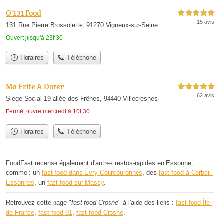
O'131 Food
5,0 étoiles sur 5
15 avis
131 Rue Pierre Brossolette, 91270 Vigneux-sur-Seine
Ouvert jusqu'à 23h30
Horaires
Téléphone
Ma Frite A Dorer
5,0 étoiles sur 5
62 avis
Siege Social 19 allée des Frênes, 94440 Villecresnes
Fermé, ouvre mercredi à 10h30
Horaires
Téléphone
FoodFast recense également d'autres restos-rapides en Essonne,
comme : un
fast-food dans Évry-Courcouronnes
, des
fast-food à Corbeil-
Essonnes
, un
fast-food sur Massy
.
Retrouvez cette page "
fast-food Crosne
" à l'aide des liens :
fast-food Île-
de-France
,
fast-food 91
,
fast-food Crosne
.