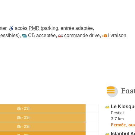
ter
,
accès
PMR
(parking, entrée adaptée,
cessibles)
,
CB acceptée
,
commande drive
,
livraison
Fas
Le Kiosqu
8h - 23h
Feytiat
8h - 23h
3.7 km
Fermée, ouv
8h - 23h
Istanbul 