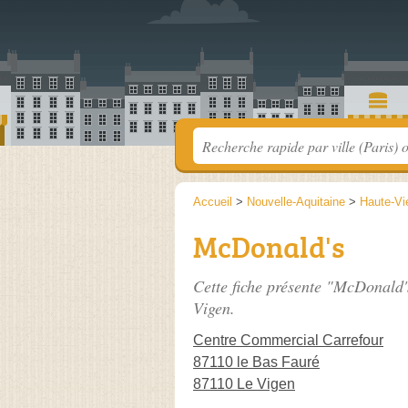
Accueil
>
Nouvelle-Aquitaine
>
Haute-Vi
McDonald's
Cette fiche présente "McDonald'
Vigen.
Centre Commercial Carrefour
87110 le Bas Fauré
87110 Le Vigen