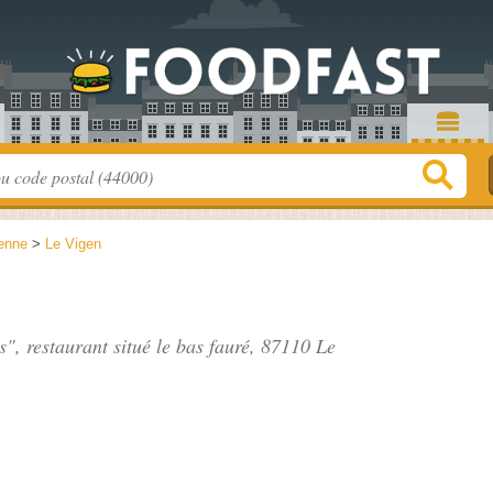
enne
>
Le Vigen
s", restaurant situé
le bas fauré
, 87110 Le