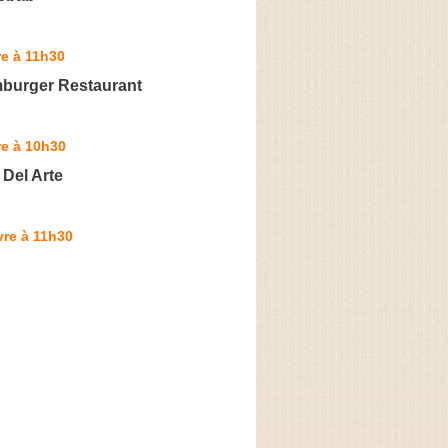
e à 11h30
burger Restaurant
re à 10h30
 Del Arte
vre à 11h30