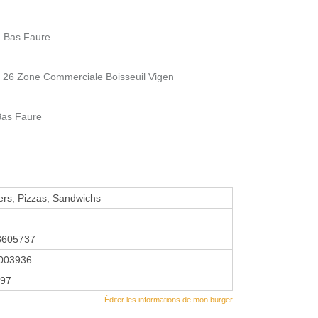
u Bas Faure
 - 26 Zone Commerciale Boisseuil Vigen
Bas Faure
rs, Pizzas, Sandwichs
3605737
003936
997
Éditer les informations de mon burger