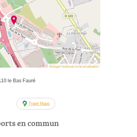
Corriger l’adresse ou la localisation
110 le Bas Fauré
Trajet Maps
ports en commun