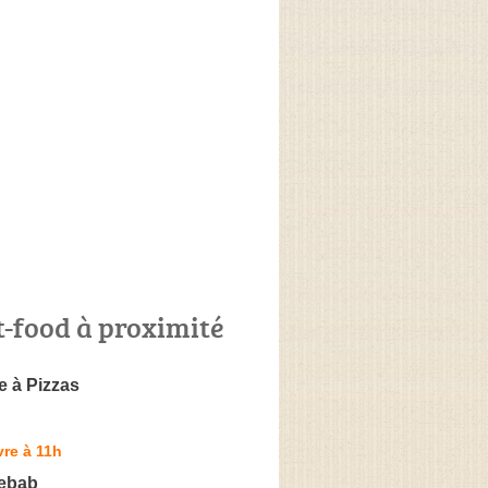
t-food à proximité
e à Pizzas
re à 11h
Kebab