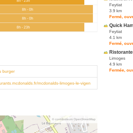
8h - 23h
Feytiat
8h - 0h
3.9 km
Fermé, ouvr
8h - 0h
Quick Ham
8h - 23h
Feytiat
4.1 km
Fermé, ouv
Ristorante
Limoges
4.9 km
Fermée, ou
u burger
rants.mcdonalds.fr/mcdonalds-limoges-le-vigen
© contributeurs OpenStreetMap