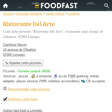
Accueil
>
Nouvelle-Aquitaine
>
Haute-Vienne
>
Limoges
Ristorante Del Arte
Cette fiche présente "Ristorante Del Arte", restaurant situé
avenue de
l'abattoir
, 87000 Limoges.
Carrefour Nexon
10 avenue de l'Abattoir
87000 Limoges
📞 Appeler cette pizzeria
Pizzeria
-
Ouverte jusqu'à 14h30
Services :
pizzas
,
à emporter
,
accès
PMR
(parking, entrée
adaptée, places assises PMR, toilettes accessibles)
,
CB acceptée
Recommander cette pizzeria
Améliorer cette fiche
Autres fast-food à Limoges