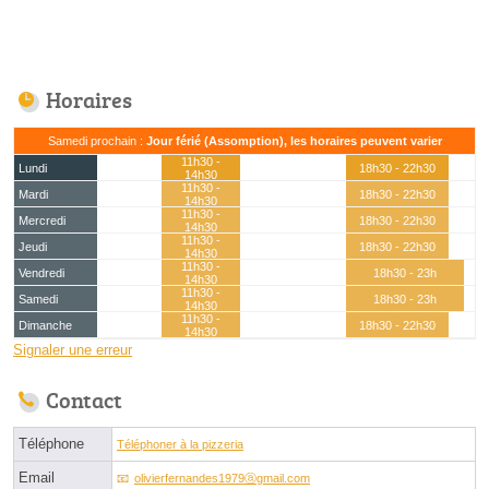
Horaires
Samedi prochain :
Jour férié (Assomption), les horaires peuvent varier
11h30 -
Lundi
18h30 - 22h30
14h30
11h30 -
Mardi
18h30 - 22h30
14h30
11h30 -
Mercredi
18h30 - 22h30
14h30
11h30 -
Jeudi
18h30 - 22h30
14h30
11h30 -
Vendredi
18h30 - 23h
14h30
11h30 -
Samedi
18h30 - 23h
14h30
11h30 -
Dimanche
18h30 - 22h30
14h30
Signaler une erreur
Contact
Téléphone
Téléphoner à la pizzeria
Email
olivierfernandes1979ⓐgmail.com