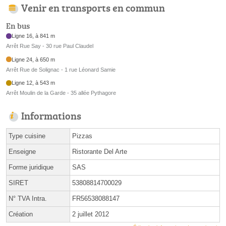
Venir en transports en commun
En bus
Ligne 16, à 841 m
Arrêt Rue Say - 30 rue Paul Claudel
Ligne 24, à 650 m
Arrêt Rue de Solignac - 1 rue Léonard Samie
Ligne 12, à 543 m
Arrêt Moulin de la Garde - 35 allée Pythagore
Informations
Type cuisine
Pizzas
Enseigne
Ristorante Del Arte
Forme juridique
SAS
SIRET
53808814700029
N° TVA Intra.
FR56538088147
Création
2 juillet 2012