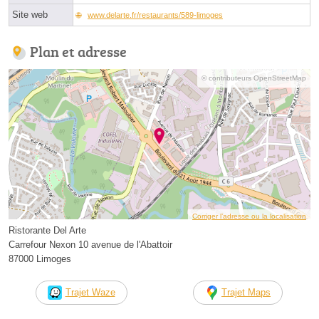
Site web
www.delarte.fr/restaurants/589-limoges
Plan et adresse
© contributeurs OpenStreetMap
Corriger l’adresse ou la localisation
Ristorante Del Arte
Carrefour Nexon 10 avenue de l'Abattoir
87000 Limoges
Trajet Waze
Trajet Maps