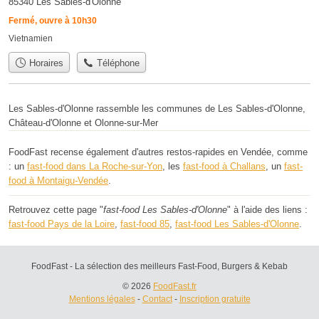
85340 Les Sables-d'Olonne
Fermé, ouvre à 10h30
Vietnamien
Horaires
Téléphone
Les Sables-d'Olonne rassemble les communes de Les Sables-d'Olonne,
Château-d'Olonne et Olonne-sur-Mer
FoodFast recense également d'autres restos-rapides en Vendée, comme
: un
fast-food dans La Roche-sur-Yon
, les
fast-food à Challans
, un
fast-
food à Montaigu-Vendée
.
Retrouvez cette page "
fast-food Les Sables-d'Olonne
" à l'aide des liens :
fast-food Pays de la Loire
,
fast-food 85
,
fast-food Les Sables-d'Olonne
.
FoodFast - La sélection des meilleurs Fast-Food, Burgers & Kebab
© 2026
FoodFast.fr
Mentions légales
-
Contact
-
Inscription gratuite