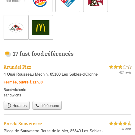
par marque
17 fast-food référencés
Arundel Pizz
3,0 étoiles sur 5
424 avis
4 Quai Rousseau Mechin, 85100 Les Sables-d'Olonne
Fermée, ouvre à 11h30
Sandwicherie
sandwichs
Horaires
Téléphone
Bar de Sauveterre
4,5 étoiles sur 5
137 avis
Plage de Sauveterre Route de la Mer, 85340 Les Sables-