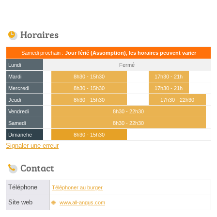
Horaires
Samedi prochain :
Jour férié (Assomption), les horaires peuvent varier
Lundi
Fermé
Mardi
8h30 - 15h30
17h30 - 21h
Mercredi
8h30 - 15h30
17h30 - 21h
Jeudi
8h30 - 15h30
17h30 - 22h30
Vendredi
8h30 - 22h30
Samedi
8h30 - 22h30
Dimanche
8h30 - 15h30
Signaler une erreur
Contact
Téléphone
Téléphoner au burger
Site web
www.all-angus.com