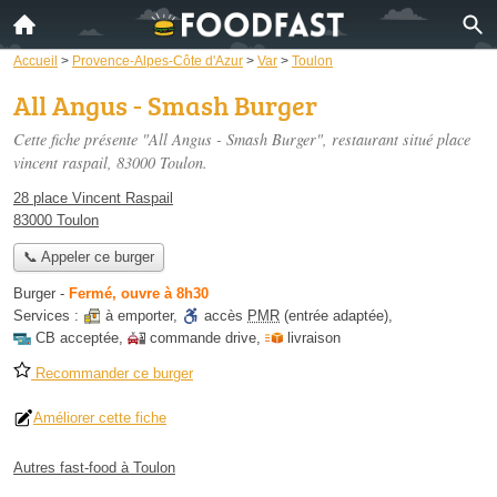
Accueil
>
Provence-Alpes-Côte d'Azur
>
Var
>
Toulon
All Angus - Smash Burger
Cette fiche présente "All Angus - Smash Burger", restaurant situé
place
vincent raspail
, 83000 Toulon.
28 place Vincent Raspail
83000 Toulon
📞 Appeler ce burger
Burger
-
Fermé, ouvre à 8h30
Services :
à emporter
,
accès
PMR
(entrée adaptée)
,
CB acceptée
,
commande drive
,
livraison
Recommander ce burger
Améliorer cette fiche
Autres fast-food à Toulon