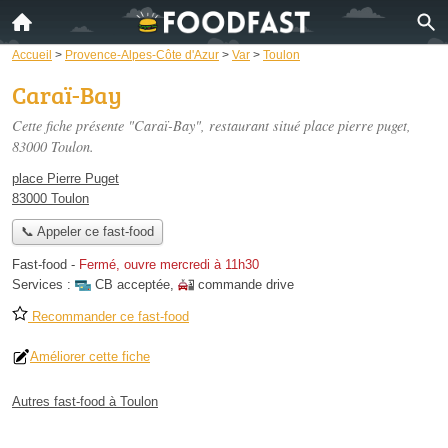
Accueil
>
Provence-Alpes-Côte d'Azur
>
Var
>
Toulon
Caraï-Bay
Cette fiche présente "Caraï-Bay", restaurant situé
place pierre puget
,
83000 Toulon.
place Pierre Puget
83000 Toulon
📞 Appeler ce fast-food
Fast-food
-
Fermé, ouvre mercredi à 11h30
Services :
CB acceptée
,
commande drive
Recommander ce fast-food
Améliorer cette fiche
Autres fast-food à Toulon