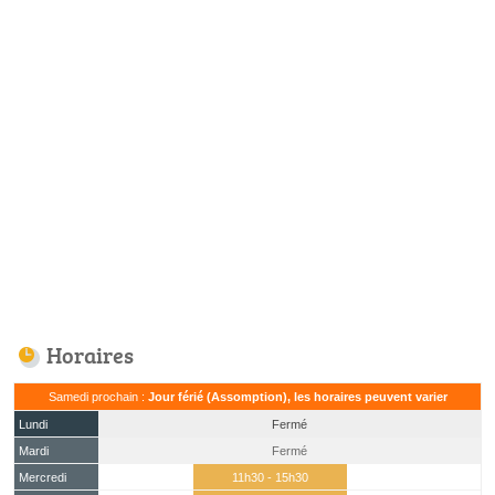
Horaires
Samedi prochain :
Jour férié (Assomption), les horaires peuvent varier
Lundi
Fermé
Mardi
Fermé
Mercredi
11h30 - 15h30