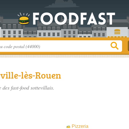
eville-lès-Rouen
te des
fast-food sottevillais
.
Pizzeria