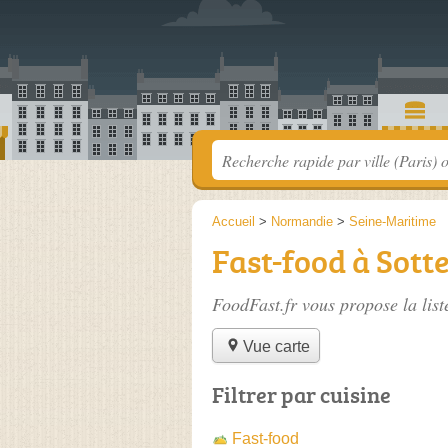
Accueil
>
Normandie
>
Seine-Maritime
Fast-food à Sott
FoodFast.fr vous propose la lis
Vue carte
Filtrer par cuisine
Fast-food