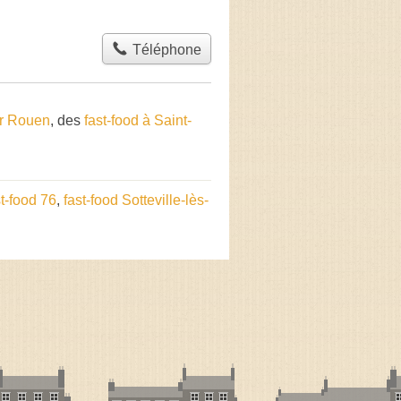
Téléphone
ur Rouen
, des
fast-food à Saint-
st-food 76
,
fast-food Sotteville-lès-