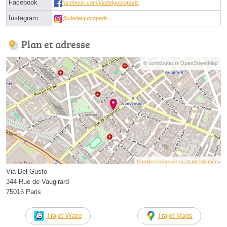
Facebook
facebook.com/viadelgustoparis
Instagram
@viadelgustoparis
Plan et adresse
© contributeurs OpenStreetMap
Corriger l’adresse ou la localisation
Via Del Gusto
344 Rue de Vaugirard
75015 Paris
Trajet Waze
Trajet Maps