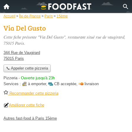
Accueil
>
Île-de-France
>
Paris
>
15ème
Via Del Gusto
Cette fiche présente "Via Del Gusto", restaurant situé
rue de vaugirard
,
75015 Paris.
344 Rue de Vaugirard
75015 Paris
📞 Appeler cette pizzeria
Pizzeria
-
Ouverte jusqu'à 23h
Services :
à emporter
,
CB acceptée
,
livraison
Recommander cette pizzeria
Améliorer cette fiche
Autres fast-food à Paris 15ème