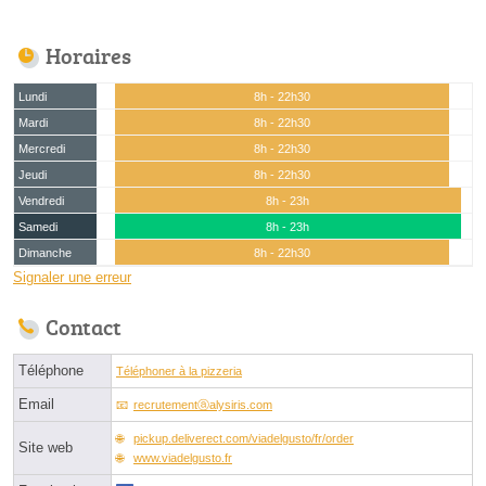
Horaires
Lundi
8h - 22h30
Mardi
8h - 22h30
Mercredi
8h - 22h30
Jeudi
8h - 22h30
Vendredi
8h - 23h
Samedi
8h - 23h
Dimanche
8h - 22h30
Signaler une erreur
Contact
Téléphone
Téléphoner à la pizzeria
Email
recrutementⓐalysiris.com
pickup.deliverect.com/viadelgusto/fr/order
Site web
www.viadelgusto.fr