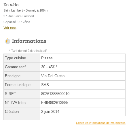
En vélo
Saint Lambert - Blomet, à 106 m
37 Rue Saint-Lambert
Capacité : 27 vélos
Voir tout
Informations
* Tarif donné à titre indicatif
Type cuisine
Pizzas
Gamme tarif
30 - 45€ *
Enseigne
Via Del Gusto
Forme juridique
SAS
SIRET
80261388500010
N° TVA Intra.
FR94802613885
Création
2 juin 2014
Éditer les informations de ma pizzeria