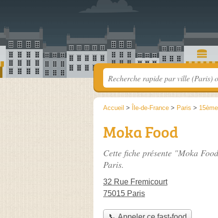
Accueil
>
Île-de-France
>
Paris
>
15ème
Moka Food
Cette fiche présente "Moka Food
Paris.
32 Rue Fremicourt
75015 Paris
📞 Appeler ce fast-food