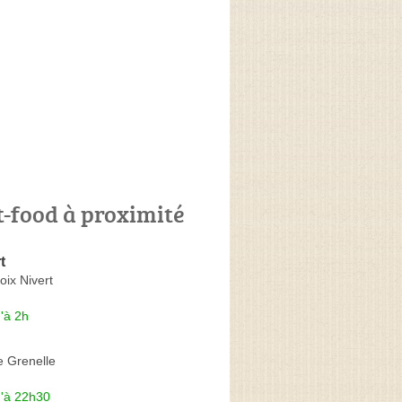
t-food à proximité
t
oix Nivert
'à 2h
e Grenelle
u'à 22h30