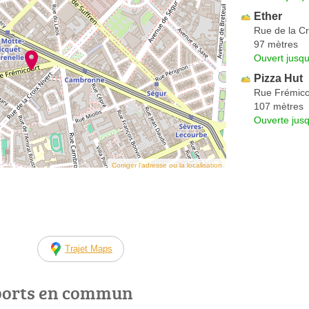
Ether
Rue de la Cr
97 mètres
Ouvert jusq
Pizza Hut
Rue Frémico
107 mètres
Ouverte jus
Corriger l’adresse ou la localisation
Trajet Maps
ports en commun