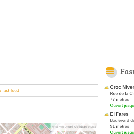
Fas
Croc Niver
 fast-food
Rue de la Cr
77 mètres
Ouvert jusqu
El Fares
Boulevard d
91 mètres
© contributeurs OpenStreetMap
Ouvert jusq