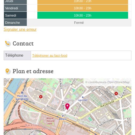
Jeudi
10h30 - 23h
Vendredi
10h30 - 23h
Samedi
10h30 - 23h
Dimanche
Fermé
Signaler une erreur
Contact
Téléphone
Téléphoner au fast-food
Plan et adresse
© contributeurs OpenStreetMap