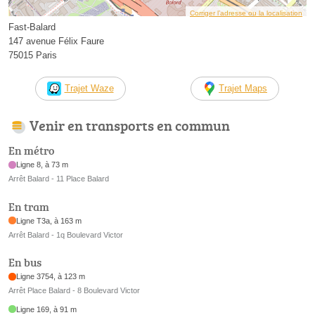
Corriger l’adresse ou la localisation
Fast-Balard
147 avenue Félix Faure
75015 Paris
Trajet Waze
Trajet Maps
Venir en transports en commun
En métro
Ligne 8, à 73 m
Arrêt Balard - 11 Place Balard
En tram
Ligne T3a, à 163 m
Arrêt Balard - 1q Boulevard Victor
En bus
Ligne 3754, à 123 m
Arrêt Place Balard - 8 Boulevard Victor
Ligne 169, à 91 m