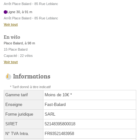
Arrêt Place Balard - 85 Rue Leblanc
Ligne 30, à 91 m
Arrêt Place Balard - 85 Rue Leblanc
Voir tout
En vélo
Place Balard, à 98 m
15 Place Balard
Capacité : 22 vélos
Voir tout
Informations
* Tarif donné à titre indicatif
Gamme tarif
Moins de 10€ *
Enseigne
Fast-Balard
Forme juridique
SARL
SIRET
52148395800018
N° TVA Intra.
FR93521483958