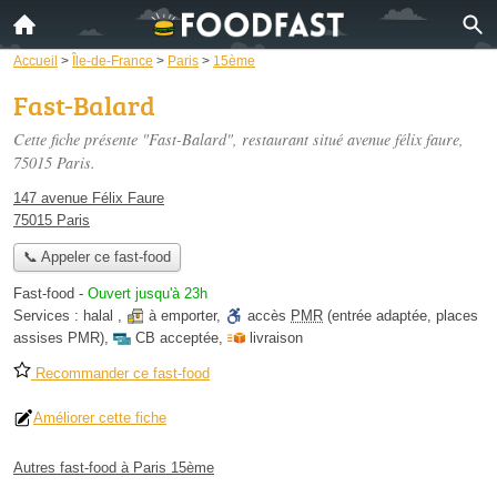
Accueil
>
Île-de-France
>
Paris
>
15ème
Fast-Balard
Cette fiche présente "Fast-Balard", restaurant situé
avenue félix faure
,
75015 Paris.
147 avenue Félix Faure
75015 Paris
📞 Appeler ce fast-food
Fast-food
-
Ouvert jusqu'à 23h
Services :
halal
,
à emporter
,
accès
PMR
(entrée adaptée, places
assises PMR)
,
CB acceptée
,
livraison
Recommander ce fast-food
Améliorer cette fiche
Autres fast-food à Paris 15ème