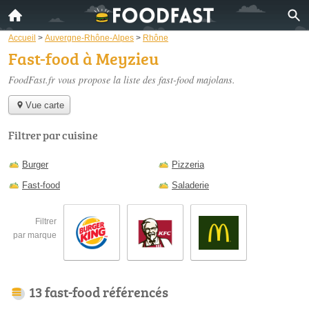
Accueil
>
Auvergne-Rhône-Alpes
>
Rhône
Fast-food à Meyzieu
FoodFast.fr vous propose la liste des
fast-food majolans
.
Vue carte
Filtrer par cuisine
Burger
Pizzeria
Fast-food
Saladerie
Filtrer
par marque
13 fast-food référencés