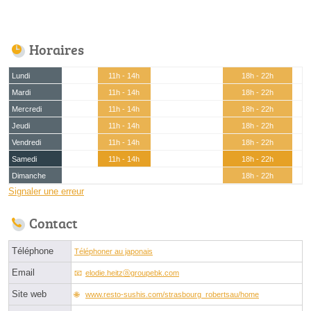
Horaires
Lundi
11h - 14h
18h - 22h
Mardi
11h - 14h
18h - 22h
Mercredi
11h - 14h
18h - 22h
Jeudi
11h - 14h
18h - 22h
Vendredi
11h - 14h
18h - 22h
Samedi
11h - 14h
18h - 22h
Dimanche
18h - 22h
Signaler une erreur
Contact
Téléphone
Téléphoner au japonais
Email
elodie.heitzⓐgroupebk.com
Site web
www.resto-sushis.com/strasbourg_robertsau/home