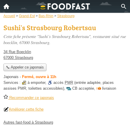
Accueil
>
Grand-Est
>
Bas-Rhin
>
Strasbourg
Sushi’s Strasbourg Robertsau
Cette fiche présente "Sushi’s Strasbourg Robertsau", restaurant situé
rue
boecklin
, 67000 Strasbourg.
34 Rue Boecklin
67000 Strasbourg
📞 Appeler ce japonais
Japonais
-
Fermé, ouvre à 11h
Services :
à emporter
,
accès
PMR
(entrée adaptée, places
assises PMR, toilettes accessibles)
,
CB acceptée
,
livraison
Recommander ce japonais
Améliorer cette fiche
Autres fast-food à Strasbourg