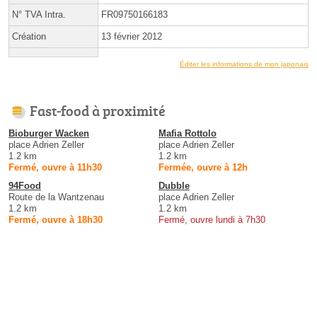
N° TVA Intra.
FR09750166183
Création
13 février 2012
Éditer les informations de mon japonais
Fast-food à proximité
Bioburger Wacken
Mafia Rottolo
place Adrien Zeller
place Adrien Zeller
1.2 km
1.2 km
Fermé, ouvre à 11h30
Fermée, ouvre à 12h
94Food
Dubble
Route de la Wantzenau
place Adrien Zeller
1.2 km
1.2 km
Fermé, ouvre à 18h30
Fermé, ouvre lundi à 7h30