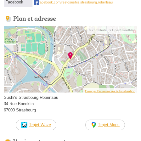
Facebook
facebook.com/restosushis.strasbourg.robertsau
Plan et adresse
© contributeurs OpenStreetMap
Corriger l’adresse ou la localisation
Sushi’s Strasbourg Robertsau
34 Rue Boecklin
67000 Strasbourg
Trajet Waze
Trajet Maps