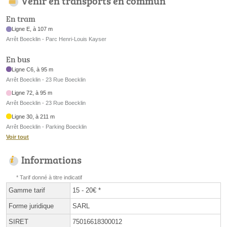
Venir en transports en commun
En tram
Ligne E, à 107 m
Arrêt Boecklin - Parc Henri-Louis Kayser
En bus
Ligne C6, à 95 m
Arrêt Boecklin - 23 Rue Boecklin
Ligne 72, à 95 m
Arrêt Boecklin - 23 Rue Boecklin
Ligne 30, à 211 m
Arrêt Boecklin - Parking Boecklin
Voir tout
Informations
* Tarif donné à titre indicatif
Gamme tarif
15 - 20€ *
Forme juridique
SARL
SIRET
75016618300012