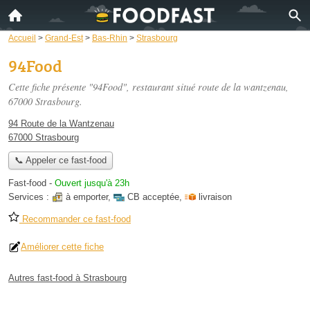
Accueil
>
Grand-Est
>
Bas-Rhin
>
Strasbourg
94Food
Cette fiche présente "94Food", restaurant situé
route de la wantzenau
,
67000 Strasbourg.
94 Route de la Wantzenau
67000 Strasbourg
📞 Appeler ce fast-food
Fast-food
-
Ouvert jusqu'à 23h
Services :
à emporter
,
CB acceptée
,
livraison
Recommander ce fast-food
Améliorer cette fiche
Autres fast-food à Strasbourg