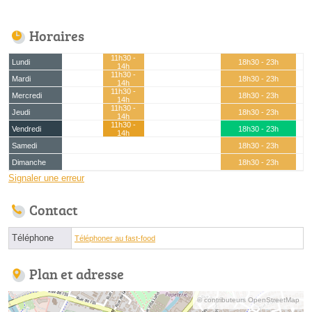
Horaires
11h30 -
Lundi
18h30 - 23h
14h
11h30 -
Mardi
18h30 - 23h
14h
11h30 -
Mercredi
18h30 - 23h
14h
11h30 -
Jeudi
18h30 - 23h
14h
11h30 -
Vendredi
18h30 - 23h
14h
Samedi
18h30 - 23h
Dimanche
18h30 - 23h
Signaler une erreur
Contact
Téléphone
Téléphoner au fast-food
Plan et adresse
© contributeurs OpenStreetMap