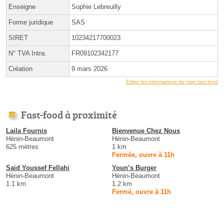
Enseigne
Sophie Lebreuilly
Forme juridique
SAS
SIRET
10234217700023
N° TVA Intra.
FR09102342177
Création
9 mars 2026
Éditer les informations de mon fast-food
Fast-food à proximité
Laila Fournis
Bienvenue Chez Nous
Hénin-Beaumont
Hénin-Beaumont
625 mètres
1 km
Fermée, ouvre à 11h
Said Youssef Fellahi
Youn’s Burger
Hénin-Beaumont
Hénin-Beaumont
1.1 km
1.2 km
Fermé, ouvre à 11h