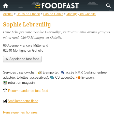
Accueil
>
Hauts-de-France
>
Pas-de-Calais
>
Montigny-en-Gohelle
Sophie Lebreuilly
Cette fiche présente "Sophie Lebreuilly", restaurant situé
avenue françois
mitterrand
, 62640 Montigny-en-Gohelle.
66 Avenue François Mitterrand
62640 Montigny-en-Gohelle
📞 Appeler ce fast-food
Services :
sandwichs
,
à emporter
,
accès
PMR
(parking, entrée
adaptée, toilettes accessibles)
,
CB acceptée
,
livraison
,
retrait en magasin
Recommander ce fast-food
Améliorer cette fiche
Renseigner les horaires