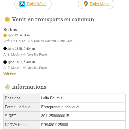
Trajet Waze
Trajet Maps
Venir en transports en commun
En bus
Ligne 21, à 81 m
Arrêt De Gaulle - 299 Rue du Docteur Juste Colle
Ligne 1325, à 404 m
Arrêt Moulin - 44 Voie Ma Poule
Ligne 1457, à 404 m
Arrêt Moulin - 44 Voie Ma Poule
Voir tout
Informations
Enseigne
Laila Fournis
Forme juridique
Entrepreneur individuel
SIRET
80112580800015
N° TVA Intra.
FR94801125808