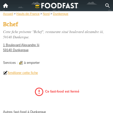
Accueil
>
Hauts-de-France
>
Nord
>
Dunkerque
Bchef
Cette fiche présente "Bchef", restaurant situé
boulevard alexandre iii
,
59140 Dunkerque.
1 Boulevard Alexandre Iii
59140 Dunkerque
Services :
à emporter
Améliorer cette fiche
Ce fast-food est fermé
Autres fast-food à Dunkerque