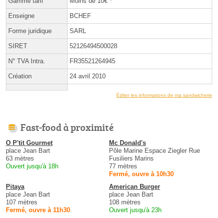
Gamme tarif
Moins de 10€ *
Enseigne
BCHEF
Forme juridique
SARL
SIRET
52126494500028
N° TVA Intra.
FR35521264945
Création
24 avril 2010
Éditer les informations de ma sandwicherie
Fast-food à proximité
O P'tit Gourmet
Mc Donald's
place Jean Bart
Pôle Marine Espace Ziegler Rue
63 mètres
Fusiliers Marins
Ouvert jusqu'à 18h
77 mètres
Fermé, ouvre à 10h30
Pitaya
American Burger
place Jean Bart
place Jean Bart
107 mètres
108 mètres
Fermé, ouvre à 11h30
Ouvert jusqu'à 23h