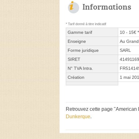
Informations
* Tarif donné à titre indicatif
Gamme tarif
10 - 15€ *
Enseigne
Au Grand
Forme juridique
SARL
SIRET
4149116
N° TVA Intra.
FR51414
Création
1 mai 20
Retrouvez cette page "American B
Dunkerque
.