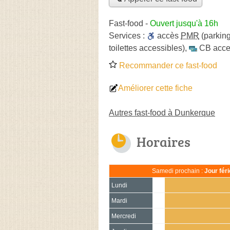
Fast-food
-
Ouvert jusqu'à 16h
Services :
accès
PMR
(parking
toilettes accessibles)
,
CB acce
Recommander ce fast-food
Améliorer cette fiche
Autres fast-food à Dunkerque
Horaires
Samedi prochain :
Jour fér
Lundi
Mardi
Mercredi