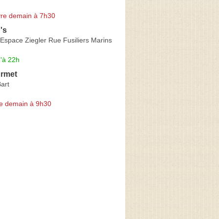
re demain à 7h30
's
Espace Ziegler Rue Fusiliers Marins
'à 22h
urmet
art
e demain à 9h30