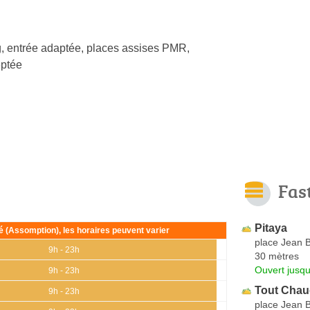
, entrée adaptée, places assises PMR,
ptée
Fas
Pitaya
ié (Assomption), les horaires peuvent varier
place Jean B
9h - 23h
30 mètres
Ouvert jusq
9h - 23h
Tout Cha
9h - 23h
place Jean B