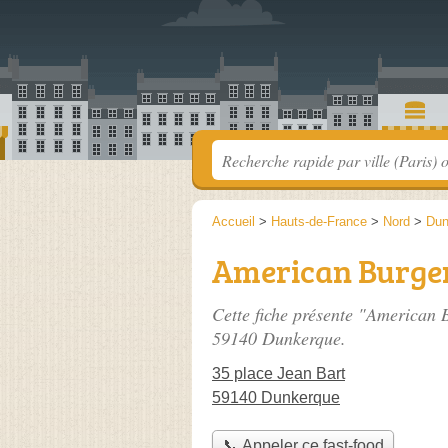
Accueil
>
Hauts-de-France
>
Nord
>
Dun
American Burge
Cette fiche présente "American 
59140 Dunkerque.
35 place Jean Bart
59140 Dunkerque
📞 Appeler ce fast-food