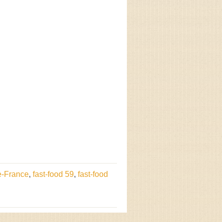
e-France
,
fast-food 59
,
fast-food