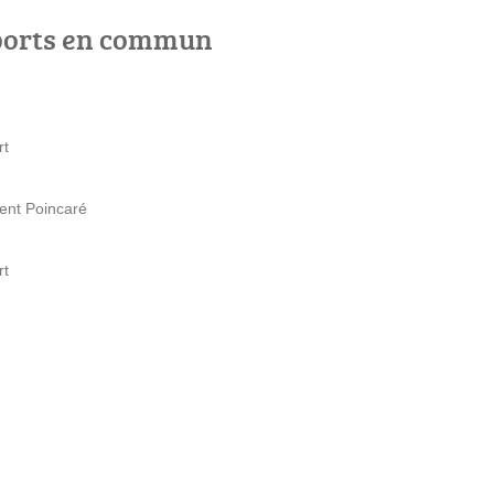
ports en commun
rt
ent Poincaré
rt