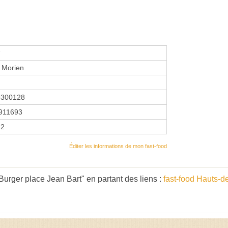
 Morien
9300128
911693
12
Éditer les informations de mon fast-food
urger place Jean Bart" en partant des liens :
fast-food Hauts-d