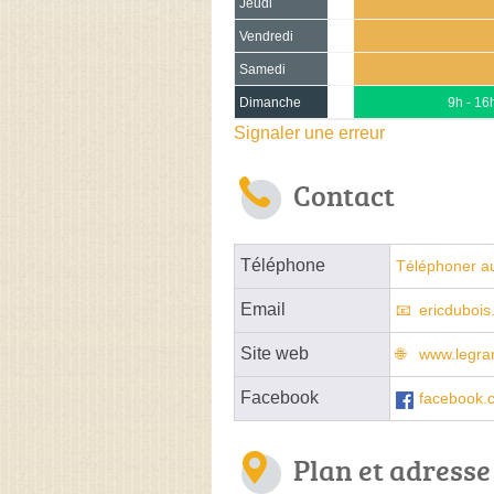
Jeudi
Vendredi
Samedi
Dimanche
9h - 16
Signaler une erreur
Contact
Téléphone
Téléphoner au
Email
ericduboi
Site web
www.legra
Facebook
facebook.
Plan et adresse