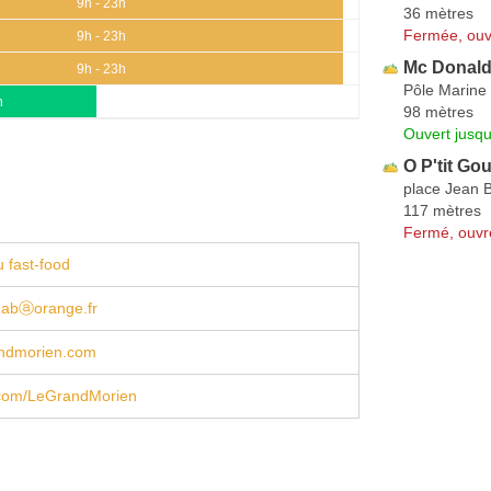
9h - 23h
36 mètres
Fermée, ouv
9h - 23h
Mc Donald
9h - 23h
Pôle Marine 
h
98 mètres
Ouvert jusqu
O P'tit Go
place Jean B
117 mètres
Fermé, ouvr
 fast-food
s.abⓐorange.fr
ndmorien.com
com/LeGrandMorien