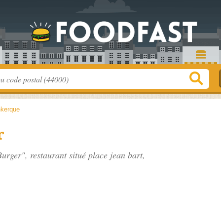
kerque
r
Burger", restaurant situé
place jean bart
,