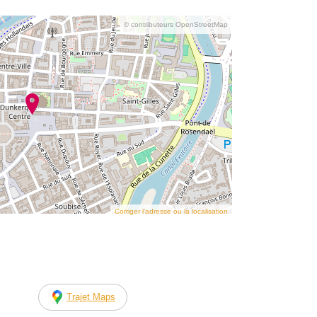
© contributeurs OpenStreetMap
Corriger l’adresse ou la localisation
Trajet Maps