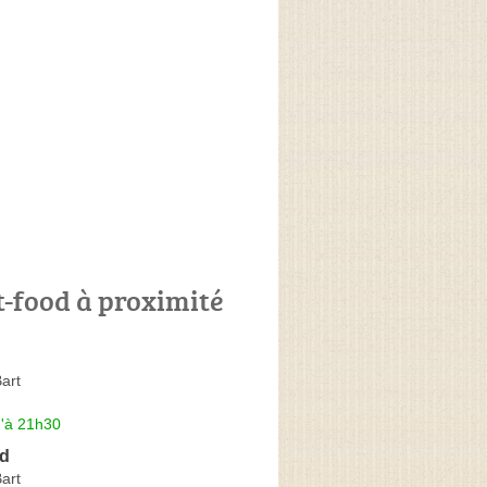
t-food à proximité
art
u'à 21h30
ud
art