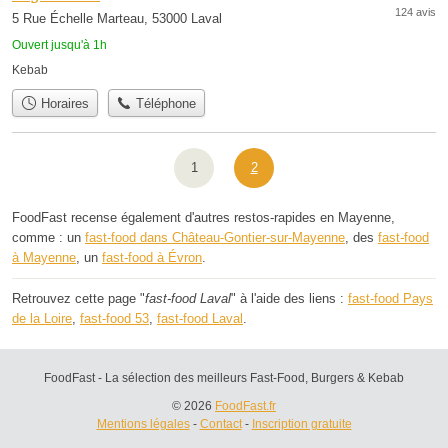
124 avis
5 Rue Échelle Marteau, 53000 Laval
Ouvert jusqu'à 1h
Kebab
Horaires
Téléphone
1
2
FoodFast recense également d'autres restos-rapides en Mayenne,
comme : un
fast-food dans Château-Gontier-sur-Mayenne
, des
fast-food
à Mayenne
, un
fast-food à Évron
.
Retrouvez cette page "
fast-food Laval
" à l'aide des liens :
fast-food Pays
de la Loire
,
fast-food 53
,
fast-food Laval
.
FoodFast - La sélection des meilleurs Fast-Food, Burgers & Kebab
© 2026
FoodFast.fr
Mentions légales
-
Contact
-
Inscription gratuite