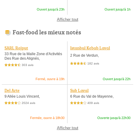
Ouvert jusqu'à 23h
Ouvert jusqu'à 1h
Afficher tout
Fast-food les mieux notés
SARL Rajput
Istanbul Kebab Laval
33 Rue de la Malle Zone d'Activités
2 Rue de Verdun,
Des Rue des Alignés,
182 avis
4,5 étoiles sur 5
303 avis
4,5 étoiles sur 5
Fermé, ouvre à 19h
Ouvert jusqu'à 22h
Del Arte
Sub Laval
9 Allée Louis Vincent,
6 Rue du Val de Mayenne,
2024 avis
409 avis
4,0 étoiles sur 5
4,0 étoiles sur 5
Fermée, ouvre à 18h30
Ouverte jusqu'à 22h30
Afficher tout