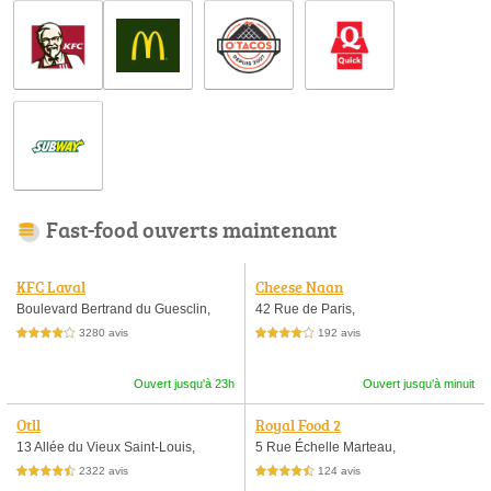
Fast-food ouverts maintenant
KFC Laval
Cheese Naan
Boulevard Bertrand du Guesclin,
42 Rue de Paris,
3280 avis
192 avis
4,0 étoiles sur 5
4,0 étoiles sur 5
Ouvert jusqu'à 23h
Ouvert jusqu'à minuit
Otll
Royal Food 2
13 Allée du Vieux Saint-Louis,
5 Rue Échelle Marteau,
2322 avis
124 avis
4,5 étoiles sur 5
4,5 étoiles sur 5