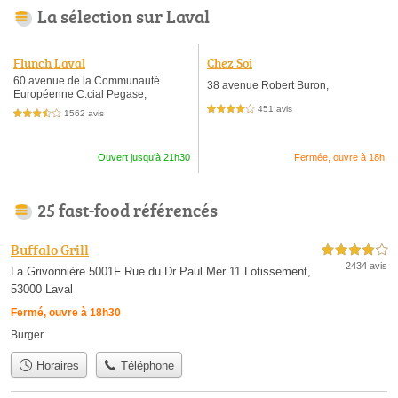
La sélection sur Laval
Flunch Laval
Chez Soi
60 avenue de la Communauté
38 avenue Robert Buron,
Européenne C.cial Pegase,
451 avis
4,0 étoiles sur 5
1562 avis
3,5 étoiles sur 5
Ouvert jusqu'à 21h30
Fermée, ouvre à 18h
25 fast-food référencés
Buffalo Grill
4,0 étoiles sur 5
2434 avis
La Grivonnière 5001F Rue du Dr Paul Mer 11 Lotissement,
53000 Laval
Fermé, ouvre à 18h30
Burger
Horaires
Téléphone