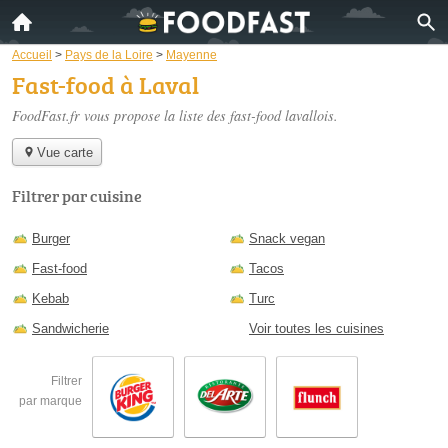
Accueil
>
Pays de la Loire
>
Mayenne
Fast-food à Laval
FoodFast.fr vous propose la liste des
fast-food lavallois
.
Vue carte
Filtrer par cuisine
Burger
Snack vegan
Fast-food
Tacos
Kebab
Turc
Sandwicherie
Voir toutes les cuisines
Filtrer
par marque