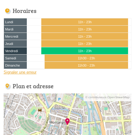
Horaires
Lundi
11h - 23h
Mardi
11h - 23h
Mercredi
11h - 23h
Jeudi
11h - 23h
Vendredi
11h - 23h
Samedi
11h30 - 23h
Dimanche
11h30 - 23h
Signaler une erreur
Plan et adresse
© contributeurs OpenStreetMap