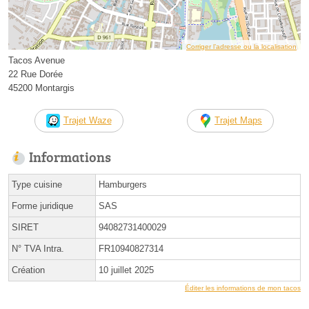
Corriger l’adresse ou la localisation
Tacos Avenue
22 Rue Dorée
45200 Montargis
Trajet Waze
Trajet Maps
Informations
Type cuisine
Hamburgers
Forme juridique
SAS
SIRET
94082731400029
N° TVA Intra.
FR10940827314
Création
10 juillet 2025
Éditer les informations de mon tacos