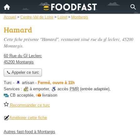
Accueil
>
Centre-Val de Loire
>
Loiret
>
Montargis
Hamard
Cette fiche présente "Hamard", restaurant situé
rue du gl leclerc
, 45200
Montargis.
60 Rue du Gl Leclerc
45200 Montargis
📞 Appeler ce turc
Turc -
artisan
-
Fermé, ouvre à 11h
Services :
à emporter
,
accès
PMR
(entrée adaptée)
,
CB acceptée
,
livraison
Recommander ce turc
Améliorer cette fiche
Autres fast-food à Montargis