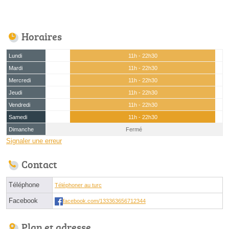
Horaires
Lundi
11h - 22h30
Mardi
11h - 22h30
Mercredi
11h - 22h30
Jeudi
11h - 22h30
Vendredi
11h - 22h30
Samedi
11h - 22h30
Dimanche
Fermé
Signaler une erreur
Contact
Téléphone
Téléphoner au turc
Facebook
facebook.com/133363656712344
Plan et adresse