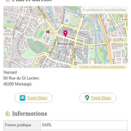
© contributeurs OpenStreetMap
Corriger l’adresse ou la localisation
Hamard
60 Rue du Gl Leclerc
45200 Montargis
Trajet Waze
Trajet Maps
Informations
Forme juridique
SARL