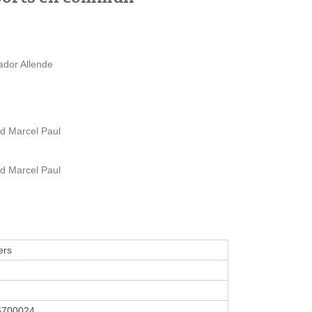
ador Allende
rd Marcel Paul
rd Marcel Paul
ers
6700024