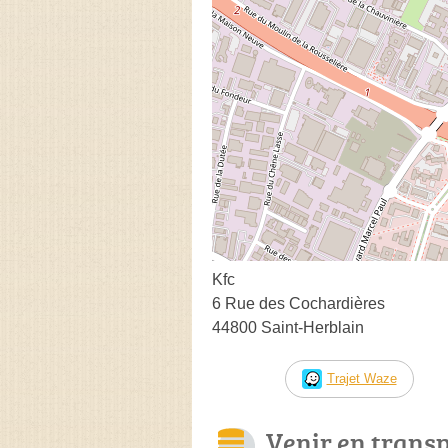
Kfc
6 Rue des Cochardières
44800 Saint-Herblain
Trajet Waze
Venir en trans