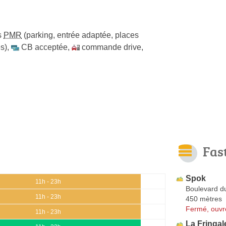
s
PMR
(parking, entrée adaptée, places
s)
,
CB acceptée
,
commande drive
,
Fas
Spok
11h - 23h
Boulevard d
11h - 23h
450 mètres
Fermé, ouvr
11h - 23h
La Fringal