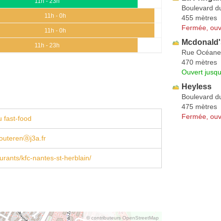
11h - 23h
Boulevard d
11h - 0h
455 mètres
Fermée, ouv
11h - 0h
Mcdonald'
11h - 23h
Rue Océane
470 mètres
Ouvert jusqu
Heyless
Boulevard d
475 mètres
Fermée, ouv
 fast-food
couterenⓐj3a.fr
aurants/kfc-nantes-st-herblain/
© contributeurs OpenStreetMap