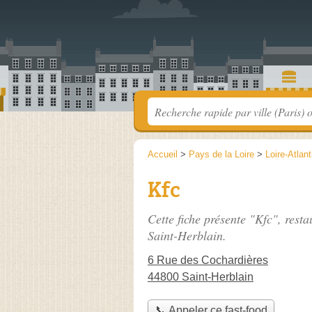
Accueil
>
Pays de la Loire
>
Loire-Atlan
Kfc
Cette fiche présente "Kfc", rest
Saint-Herblain.
6 Rue des Cochardières
44800 Saint-Herblain
📞 Appeler ce fast-food