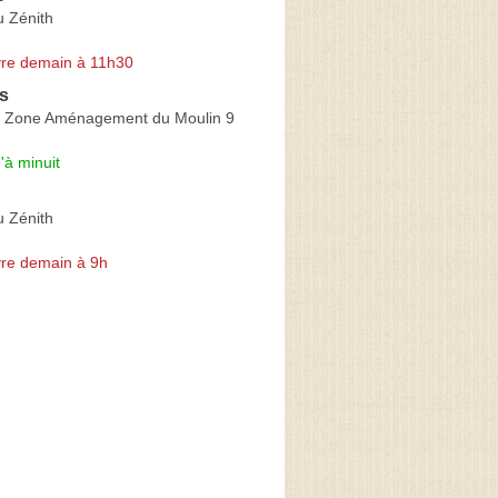
u Zénith
re demain à 11h30
s
 Zone Aménagement du Moulin 9
'à minuit
u Zénith
re demain à 9h