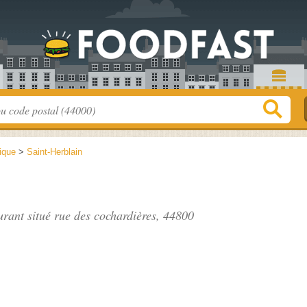
tique
>
Saint-Herblain
aurant situé
rue des cochardières
, 44800