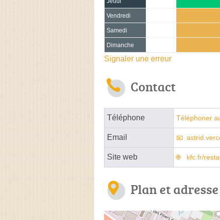
Jeudi
Vendredi
Samedi
Dimanche
Signaler une erreur
Contact
Téléphone
Téléphoner au
Email
astrid.ver
Site web
kfc.fr/rest
Plan et adresse