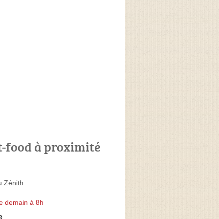
t-food à proximité
u Zénith
e demain à 8h
e