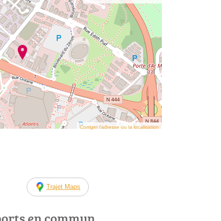
Corriger l’adresse ou la localisation
Trajet Maps
ports en commun