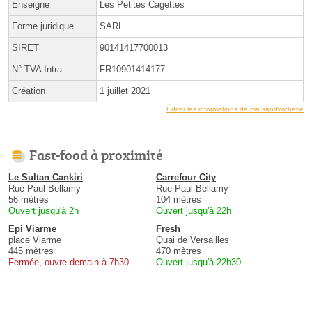
Enseigne
Les Petites Cagettes
Forme juridique
SARL
SIRET
90141417700013
N° TVA Intra.
FR10901414177
Création
1 juillet 2021
Éditer les informations de ma sandwicherie
Fast-food à proximité
Le Sultan Cankiri
Carrefour City
Rue Paul Bellamy
Rue Paul Bellamy
56 mètres
104 mètres
Ouvert jusqu'à 2h
Ouvert jusqu'à 22h
Epi Viarme
Fresh
place Viarme
Quai de Versailles
445 mètres
470 mètres
Fermée, ouvre demain à 7h30
Ouvert jusqu'à 22h30