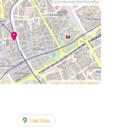
© contributeurs OpenStreetMap
Corriger l’adresse ou la localisation
Trajet Maps