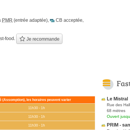
s
PMR
(entrée adaptée)
,
CB acceptée
,
st-food.
Je recommande
Fas
Le Mistral
ié (Assomption), les horaires peuvent varier
Rue des Hal
11h30 - 1h
68 mètres
Ouvert jusqu
11h30 - 1h
PRIM - san
11h30 - 1h