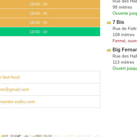
Rue des Hal
11h30 - 2h
98 mètres
Ouverte jus
11h30 - 2h
7 Bis
11h30 - 2h
Rue de Felt
11h30 - 1h
108 mètres
Fermé, ouvr
Big Ferna
Rue des Hal
113 mètres
Ouvert jusq
 fast-food
iereⓐgmail.com
r-nantes.eatbu.com