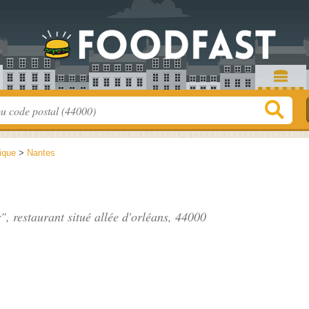
tique
>
Nantes
r", restaurant situé
allée d'orléans
, 44000