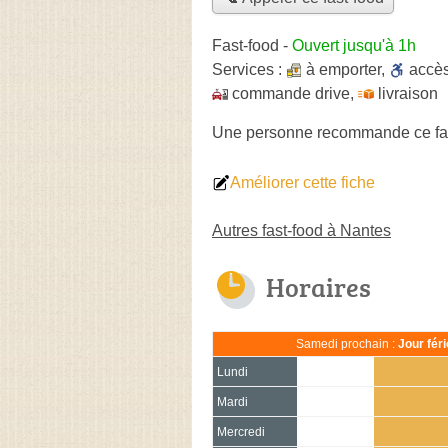
Fast-food
-
Ouvert jusqu'à 1h
Services :
à emporter
,
accè
commande drive
,
livraison
Une personne
recommande
ce fa
Améliorer cette fiche
Autres fast-food à Nantes
Horaires
Samedi prochain :
Jour fér
Lundi
Mardi
Mercredi