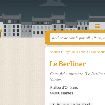
Accueil
>
Pays de la Loire
>
Loire-Atlan
Le Berliner
Cette fiche présente "Le Berline
Nantes.
9 allée d'Orléans
44000 Nantes
📞 Appeler ce fast-food