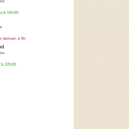
les
qu'à 15h30
re
e demain à 8h
nd
les
u'à 22h30