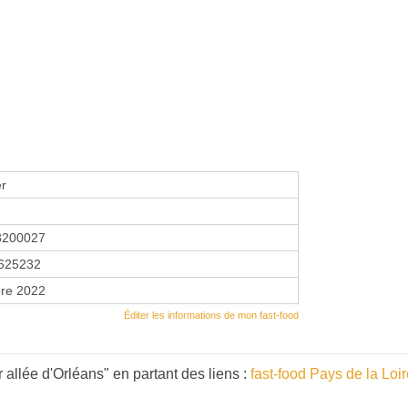
er
3200027
625232
re 2022
Éditer les informations de mon fast-food
 allée d'Orléans" en partant des liens :
fast-food Pays de la Loi