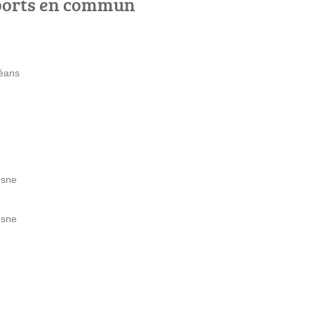
ports en commun
léans
esne
esne