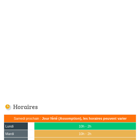
Horaires
Samedi prochain :
Jour férié (Assomption), les horaires peuvent varier
Lundi
10h - 2h
Mardi
10h - 2h