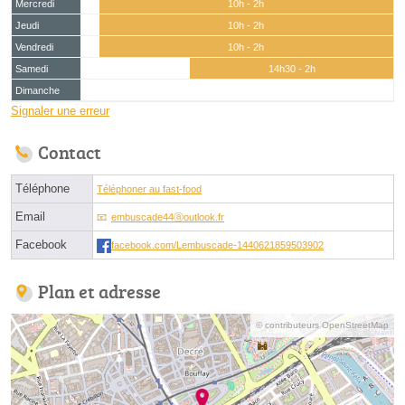
Mercredi
10h - 2h
Jeudi
10h - 2h
Vendredi
10h - 2h
Samedi
14h30 - 2h
Dimanche
Signaler une erreur
Contact
Téléphone
Téléphoner au fast-food
Email
embuscade44ⓐoutlook.fr
Facebook
facebook.com/Lembuscade-1440621859503902
Plan et adresse
© contributeurs OpenStreetMap