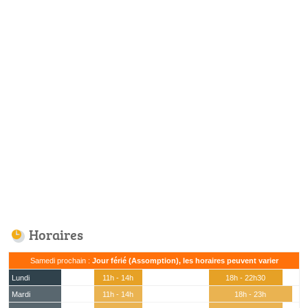
Horaires
Samedi prochain :
Jour férié (Assomption), les horaires peuvent varier
Lundi
11h - 14h
18h - 22h30
Mardi
11h - 14h
18h - 23h