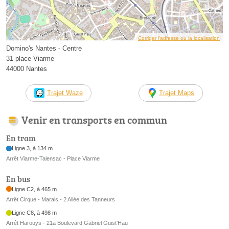
Corriger l’adresse ou la localisation
Domino's Nantes - Centre
31 place Viarme
44000 Nantes
Trajet Waze
Trajet Maps
Venir en transports en commun
En tram
Ligne 3, à 134 m
Arrêt Viarme-Talensac - Place Viarme
En bus
Ligne C2, à 465 m
Arrêt Cirque - Marais - 2 Allée des Tanneurs
Ligne C8, à 498 m
Arrêt Harouys - 21a Boulevard Gabriel Guist'Hau