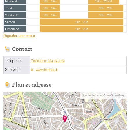
Mercredi
11h - 14h
18h - 22h30
Jeudi
11h - 14h
18h - 23h
Vendredi
11h - 14h
18h - 23h
Samedi
11h - 23h
Dimanche
11h - 23h
Signaler une erreur
Contact
Téléphone
Téléphoner à la pizzeria
Site web
www.dominos.fr
Plan et adresse
© contributeurs OpenStreetMap