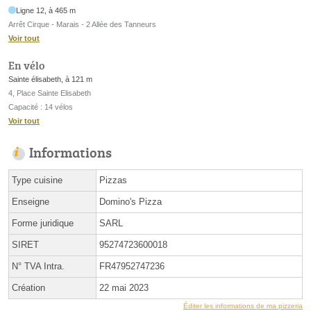
Ligne 12, à 465 m
Arrêt Cirque - Marais - 2 Allée des Tanneurs
Voir tout
En vélo
Sainte élisabeth, à 121 m
4, Place Sainte Elisabeth
Capacité : 14 vélos
Voir tout
Informations
Type cuisine
Pizzas
Enseigne
Domino's Pizza
Forme juridique
SARL
SIRET
95274723600018
N° TVA Intra.
FR47952747236
Création
22 mai 2023
Éditer les informations de ma pizzeria