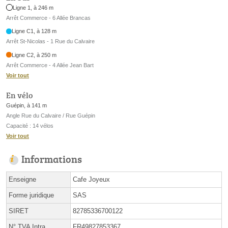
Ligne 1, à 246 m
Arrêt Commerce - 6 Allée Brancas
Ligne C1, à 128 m
Arrêt St-Nicolas - 1 Rue du Calvaire
Ligne C2, à 250 m
Arrêt Commerce - 4 Allée Jean Bart
Voir tout
En vélo
Guépin, à 141 m
Angle Rue du Calvaire / Rue Guépin
Capacité : 14 vélos
Voir tout
Informations
Enseigne
Cafe Joyeux
Forme juridique
SAS
SIRET
82785336700122
N° TVA Intra.
FR49827853367