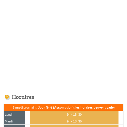
Horaires
Samedi prochain :
Jour férié (Assomption), les horaires peuvent varier
Lundi
9h - 18h30
Mardi
9h - 18h30