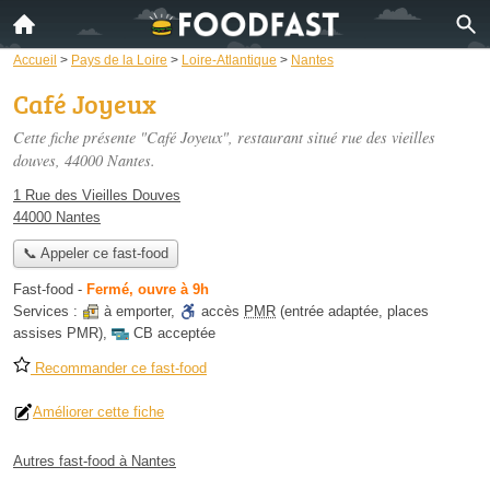
Accueil
>
Pays de la Loire
>
Loire-Atlantique
>
Nantes
Café Joyeux
Cette fiche présente "Café Joyeux", restaurant situé
rue des vieilles
douves
, 44000 Nantes.
1 Rue des Vieilles Douves
44000 Nantes
📞 Appeler ce fast-food
Fast-food
-
Fermé, ouvre à 9h
Services :
à emporter
,
accès
PMR
(entrée adaptée, places
assises PMR)
,
CB acceptée
Recommander ce fast-food
Améliorer cette fiche
Autres fast-food à Nantes