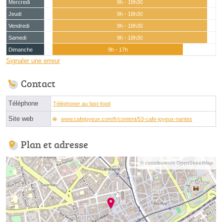
Mercredi
9h - 18h30
Jeudi
9h - 18h30
Vendredi
9h - 18h30
Samedi
9h - 18h30
Dimanche
9h - 17h
Signaler une erreur
Contact
Téléphone
Téléphoner au fast-food
Site web
www.cafejoyeux.com/fr/content/53-cafe-joyeux-nantes
Plan et adresse
© contributeurs OpenStreetMap