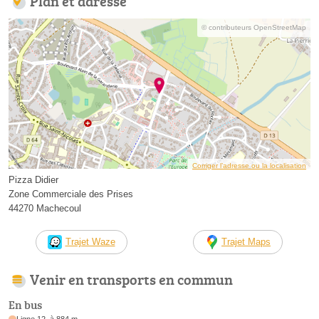
Plan et adresse
© contributeurs OpenStreetMap
Corriger l’adresse ou la localisation
Pizza Didier
Zone Commerciale des Prises
44270 Machecoul
Trajet Waze
Trajet Maps
Venir en transports en commun
En bus