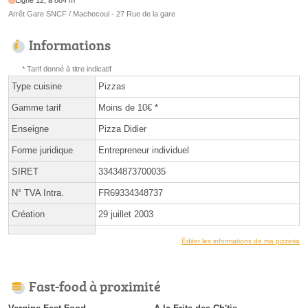
Ligne 12, à 884 m
Arrêt Gare SNCF / Machecoul - 27 Rue de la gare
Informations
* Tarif donné à titre indicatif
Type cuisine
Pizzas
Gamme tarif
Moins de 10€ *
Enseigne
Pizza Didier
Forme juridique
Entrepreneur individuel
SIRET
33434873700035
N° TVA Intra.
FR69334348737
Création
29 juillet 2003
Éditer les informations de ma pizzeria
Fast-food à proximité