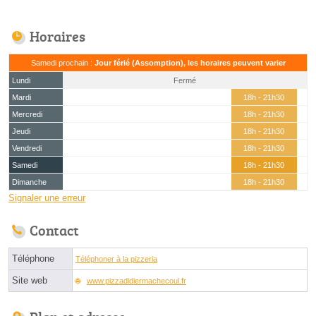
Horaires
Samedi prochain :
Jour férié (Assomption), les horaires peuvent varier
Lundi
Fermé
Mardi
18h - 21h30
Mercredi
18h - 21h30
Jeudi
18h - 21h30
Vendredi
18h - 21h30
Samedi
18h - 21h30
Dimanche
18h - 21h30
Signaler une erreur
Contact
Téléphone
Téléphoner à la pizzeria
Site web
www.pizzadidiermachecoul.fr