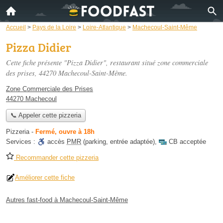
Accueil
>
Pays de la Loire
>
Loire-Atlantique
>
Machecoul-Saint-Même
Pizza Didier
Cette fiche présente "Pizza Didier", restaurant situé
zone commerciale
des prises
, 44270 Machecoul-Saint-Même.
Zone Commerciale des Prises
44270 Machecoul
📞 Appeler cette pizzeria
Pizzeria
-
Fermé, ouvre à 18h
Services :
accès
PMR
(parking, entrée adaptée)
,
CB acceptée
Recommander cette pizzeria
Améliorer cette fiche
Autres fast-food à Machecoul-Saint-Même