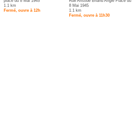
place du 8 Mai 1945
Rue Aristide Briand Angle Place du
1.1 km
8 Mai 1945
Fermé, ouvre à 12h
1.1 km
Fermé, ouvre à 11h30