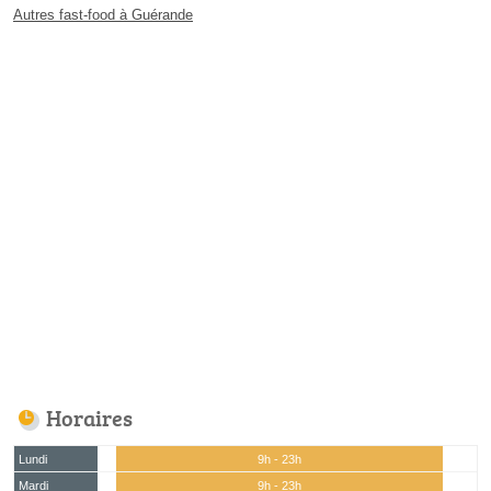
Autres fast-food à Guérande
Horaires
Lundi
9h - 23h
Mardi
9h - 23h