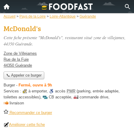
Accueil
>
Pays de la Loire
>
Loire-Atlantique
>
Guérande
McDonald's
Cette fiche présente "McDonald's", restaurant situé
zone de villejames
,
44350 Guérande.
Zone de Villejames
Rue de la Fuie
44350 Guérande
📞 Appeler ce burger
Burger
-
Fermé, ouvre à 9h
Services :
à emporter
,
accès
PMR
(parking, entrée adaptée,
toilettes accessibles)
,
CB acceptée
,
commande drive
,
livraison
Recommander ce burger
Améliorer cette fiche