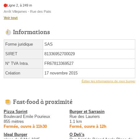
Ligne 2, à 249 m
Arrêt Villejames - Rue des Patis
Voir tout
Informations
Forme juridique
SAS
SIRET
81336952700029
N° TVA Intra.
FR67813369527
Création
17 novembre 2015
Éditer les informations de mon burger
Fast-food à proximité
Pizza Sprint
Burger et Sarrasin
Boulevard Emile Pourieux
Rue des Lauriers
855 mètres
1.1 km
Fermée, ouvre à 11h30
Fermé, ouvre à 12h
Ideal Burger
O Deli's