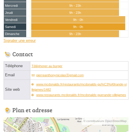
Mercredi
9h - 23h
Jeudi
9h - 23h
Vendredi
9h - 0h
Samedi
9h - 0h
Dimanche
9h - 23h
Signaler une erreur
Contact
Téléphone
Téléphoner au burger
Email
pierreanthonynicolasⓐgmail.com
www.mcdonalds.fr/restaurants/mcdonalds-gu%C3%A9rande-vi
Site web
llejames/1482
www.restaurants.mcdonalds.fr/mcdonalds-guerande-villejames
Plan et adresse
© contributeurs OpenStreetMap