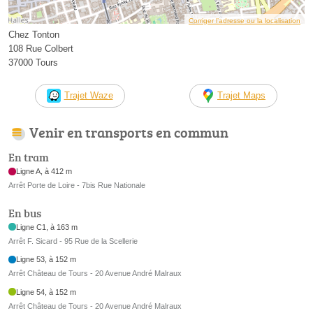
Corriger l’adresse ou la localisation
Chez Tonton
108 Rue Colbert
37000 Tours
Trajet Waze
Trajet Maps
Venir en transports en commun
En tram
Ligne A, à 412 m
Arrêt Porte de Loire - 7bis Rue Nationale
En bus
Ligne C1, à 163 m
Arrêt F. Sicard - 95 Rue de la Scellerie
Ligne 53, à 152 m
Arrêt Château de Tours - 20 Avenue André Malraux
Ligne 54, à 152 m
Arrêt Château de Tours - 20 Avenue André Malraux