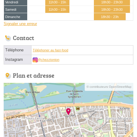
Vendredi
11h30 - 15h
18h30 - 23h30
Samedi
11h30 - 15h
18h30 - 23h30
Dimanche
18h30 - 23h
Signaler une erreur
Contact
Téléphone
Téléphoner au fast-food
Instagram
@chezztonton
Plan et adresse
© contributeurs OpenStreetMap