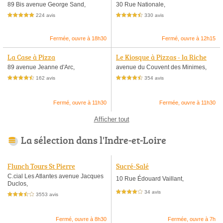
89 Bis avenue George Sand,
30 Rue Nationale,
224 avis
330 avis
5,0 étoiles sur 5
4,5 étoiles sur 5
Fermée, ouvre à 18h30
Fermé, ouvre à 12h15
La Case à Pizza
Le Kiosque à Pizzas - la Riche
89 avenue Jeanne d'Arc,
avenue du Couvent des Minimes,
162 avis
354 avis
4,5 étoiles sur 5
4,5 étoiles sur 5
Fermé, ouvre à 11h30
Fermée, ouvre à 11h30
Afficher tout
La sélection dans l'Indre-et-Loire
Flunch Tours St Pierre
Sucré-Salé
C.cial Les Atlantes avenue Jacques
10 Rue Édouard Vaillant,
Duclos,
34 avis
4,0 étoiles sur 5
3553 avis
3,5 étoiles sur 5
Fermé, ouvre à 8h30
Fermée, ouvre à 7h