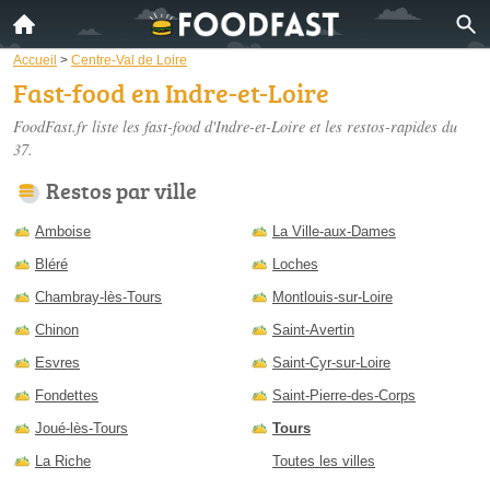
Accueil
>
Centre-Val de Loire
Fast-food en Indre-et-Loire
FoodFast.fr liste les
fast-food d'Indre-et-Loire
et les restos-rapides du
37.
Restos par ville
Amboise
La Ville-aux-Dames
Bléré
Loches
Chambray-lès-Tours
Montlouis-sur-Loire
Chinon
Saint-Avertin
Esvres
Saint-Cyr-sur-Loire
Fondettes
Saint-Pierre-des-Corps
Joué-lès-Tours
Tours
La Riche
Toutes les villes