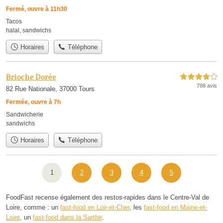
Fermé, ouvre à 11h30
Tacos
halal
,
sandwichs
Horaires
Téléphone
Brioche Dorée
4,0 étoiles sur 5
788 avis
82 Rue Nationale, 37000 Tours
Fermée, ouvre à 7h
Sandwicherie
sandwichs
Horaires
Téléphone
1
2
3
4
5
FoodFast recense également des restos-rapides dans le Centre-Val de
Loire, comme : un
fast-food en Loir-et-Cher
, les
fast-food en Maine-et-
Loire
, un
fast-food dans la Sarthe
.