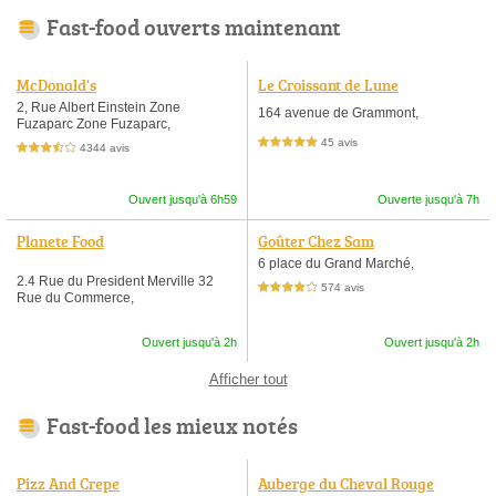
Fast-food ouverts maintenant
McDonald's
Le Croissant de Lune
2, Rue Albert Einstein Zone
164 avenue de Grammont,
Fuzaparc Zone Fuzaparc,
45 avis
5,0 étoiles sur 5
4344 avis
3,5 étoiles sur 5
Ouvert jusqu'à 6h59
Ouverte jusqu'à 7h
Planete Food
Goûter Chez Sam
6 place du Grand Marché,
2.4 Rue du President Merville 32
574 avis
4,0 étoiles sur 5
Rue du Commerce,
Ouvert jusqu'à 2h
Ouvert jusqu'à 2h
Afficher tout
Fast-food les mieux notés
Pizz And Crepe
Auberge du Cheval Rouge