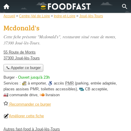
Accueil
>
Centre-Val de Loire
>
Indre-et-Loire
>
Joué-lès-Tours
Mcdonald's
Cette fiche présente "Mcdonald's", restaurant situé
route de monts
,
37300 Joué-lès-Tours.
55 Route de Monts
37300 Joué-lès-Tours
📞 Appeler ce burger
Burger
-
Ouvert jusqu'à 23h
Services :
à emporter
,
accès
PMR
(parking, entrée adaptée,
places assises PMR, toilettes accessibles)
,
CB acceptée
,
commande drive
,
livraison
Recommander ce burger
Améliorer cette fiche
Autres fast-food à Joué-lès-Tours