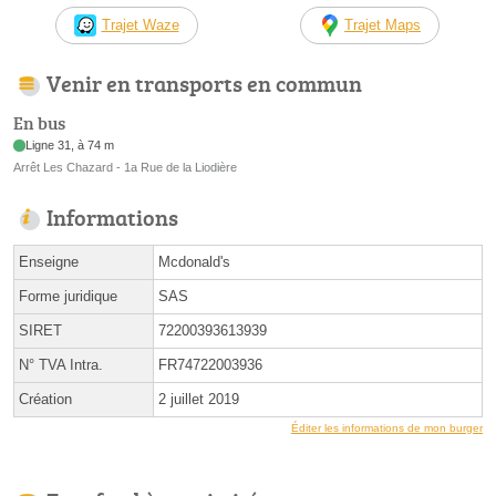
Trajet Waze
Trajet Maps
Venir en transports en commun
En bus
Ligne 31, à 74 m
Arrêt Les Chazard - 1a Rue de la Liodière
Informations
Enseigne
Mcdonald's
Forme juridique
SAS
SIRET
72200393613939
N° TVA Intra.
FR74722003936
Création
2 juillet 2019
Éditer les informations de mon burger