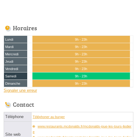
Horaires
Lundi
9h - 23h
Mardi
9h - 23h
Mercredi
9h - 23h
Jeudi
9h - 23h
Vendredi
9h - 23h
Samedi
9h - 23h
Dimanche
9h - 23h
Signaler une erreur
Contact
Téléphone
Téléphoner au burger
www.restaurants.mcdonalds.fr/mcdonalds-joue-les-tours-liodier
e
Site web