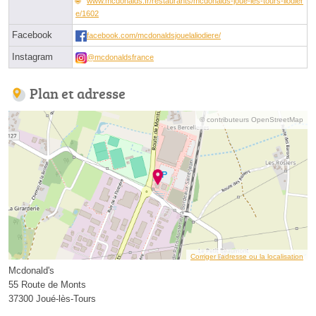
www.mcdonalds.fr/restaurants/mcdonalds-joue-les-tours-liodier
e/1602
Facebook
facebook.com/mcdonaldsjouelaliodiere/
Instagram
@mcdonaldsfrance
Plan et adresse
© contributeurs OpenStreetMap
Corriger l’adresse ou la localisation
Mcdonald's
55 Route de Monts
37300 Joué-lès-Tours