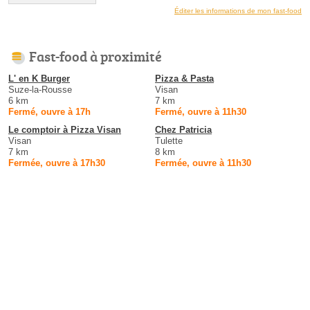
Éditer les informations de mon fast-food
Fast-food à proximité
L' en K Burger
Pizza & Pasta
Suze-la-Rousse
Visan
6 km
7 km
Fermé, ouvre à 17h
Fermé, ouvre à 11h30
Le comptoir à Pizza Visan
Chez Patricia
Visan
Tulette
7 km
8 km
Fermée, ouvre à 17h30
Fermée, ouvre à 11h30