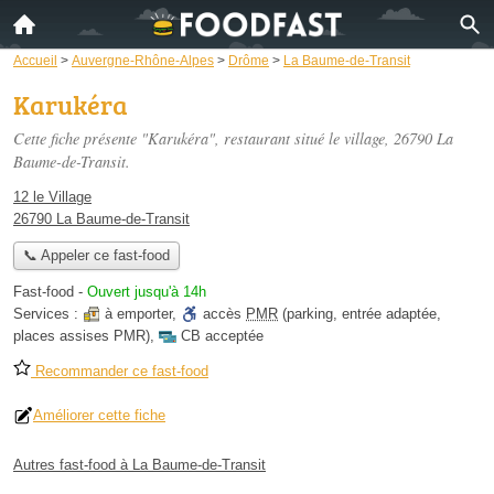
Accueil
>
Auvergne-Rhône-Alpes
>
Drôme
>
La Baume-de-Transit
Karukéra
Cette fiche présente "Karukéra", restaurant situé
le village
, 26790 La
Baume-de-Transit.
12 le Village
26790 La Baume-de-Transit
📞 Appeler ce fast-food
Fast-food
-
Ouvert jusqu'à 14h
Services :
à emporter
,
accès
PMR
(parking, entrée adaptée,
places assises PMR)
,
CB acceptée
Recommander ce fast-food
Améliorer cette fiche
Autres fast-food à La Baume-de-Transit