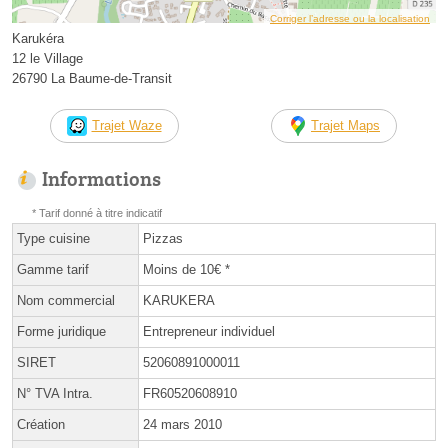
Corriger l’adresse ou la localisation
Karukéra
12 le Village
26790 La Baume-de-Transit
Trajet Waze
Trajet Maps
Informations
* Tarif donné à titre indicatif
Type cuisine
Pizzas
Gamme tarif
Moins de 10€ *
Nom commercial
KARUKERA
Forme juridique
Entrepreneur individuel
SIRET
52060891000011
N° TVA Intra.
FR60520608910
Création
24 mars 2010