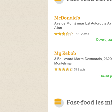
McDonald's
Aire de Montélimar Est Autoroute A7
Allan
16312 avis
3,5 étoiles sur 5
Ouvert jus
My Kebab
3 Boulevard Marre Desmarais,
2620
Montélimar
378 avis
4,5 étoiles sur 5
Ouvert j
Fast-food les m