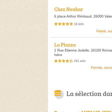
Chez Noubar
6 place Arthur Rimbaud,
26000 Vale
16 avis
5,0 étoiles sur 5
Fermé, ou
La Piazza
1 Rue Etienne Jodelle,
26100 Roman
Isère
261 avis
4,5 étoiles sur 5
Fermée, ouvr
La sélection da