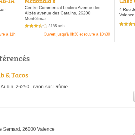
AB-TA
Mcdonald's
Chez 
Centre Commercial Leclerc Avenue des
ur-
4 Rue J
Alizés avenue des Catalins,
26200
Valence
Montélimar
4,0 étoiles 
3185 avis
3,5 étoiles sur 5
vre à 11h
Ouvert jusqu'à 0h30 et rouvre à 10h30
éférencés
b & Tacos
 Aubin, 26250 Livron-sur-Drôme
re Semard, 26000 Valence