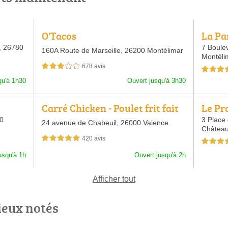
O'Tacos
La Pa
,
26780
7 Boulev
160A Route de Marseille,
26200 Montélimar
Montéli
678 avis
3,0 étoiles sur 5
4,0 étoiles 
qu'à 1h30
Ouvert jusqu'à 3h30
Carré Chicken - Poulet frit fait
Le Pr
maison
0
3 Place
24 avenue de Chabeuil,
26000 Valence
Châtea
420 avis
5,0 étoiles sur 5
4,0 étoiles 
usqu'à 1h
Ouvert jusqu'à 2h
Afficher tout
ieux notés