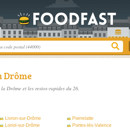
la Drôme
e la Drôme
et les restos-rapides du 26.
Livron-sur-Drôme
Pierrelatte
Loriol-sur-Drôme
Portes-lès-Valence