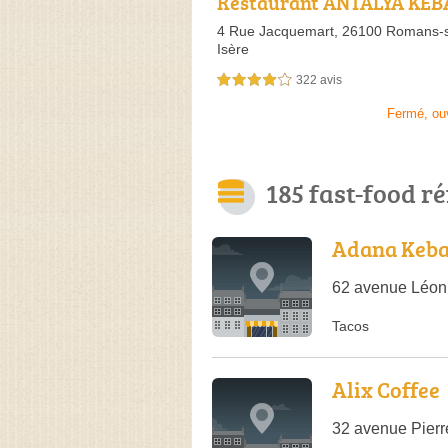
Restaurant ANTALYA KEB
COS-BURGER
4 Rue Jacquemart,
26100 Romans-s
Isère
322 avis
4,0 étoiles sur 5
Fermé, ou
185 fast-food r
Adana Keba
62 avenue Léon
Tacos
Alix Coffee
32 avenue Pier