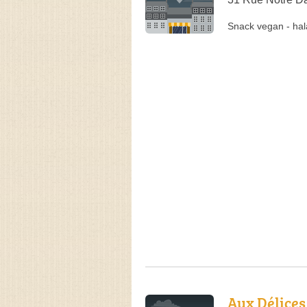
Snack vegan
-
hal
Aux Délices