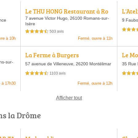
Le THU HONG Restaurant à Ro
L'Ate
mans sur Isère
7 avenue Victor Hugo,
26100 Romans-sur-
nce
9 Faubo
Isère
4,5 étoiles 
503 avis
4,5 étoiles sur 5
vre à 10h
Fermé, ouvre à 11h
La Ferme à Burgers
Le Mo
s-sur-
57 avenue de Villeneuve,
26200 Montélimar
35 Rue 
1103 avis
4,5 étoiles sur 5
4,5 étoiles 
e à 17h30
Fermé, ouvre à 12h
Afficher tout
ns la Drôme