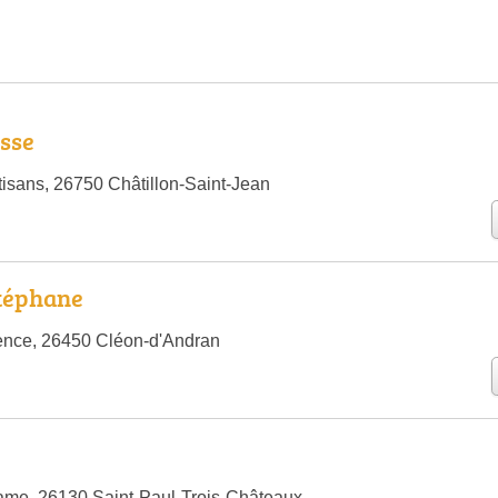
isse
tisans, 26750 Châtillon-Saint-Jean
téphane
ence, 26450 Cléon-d'Andran
ame, 26130 Saint-Paul-Trois-Châteaux