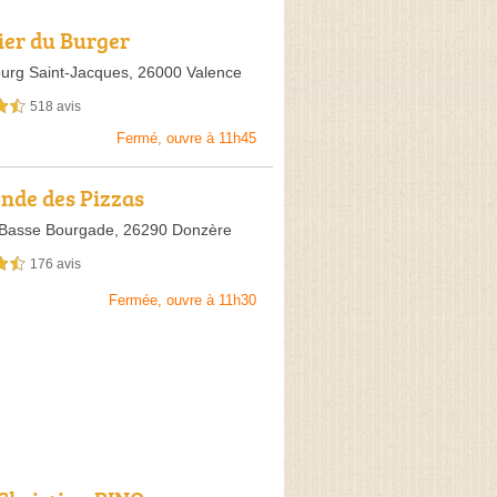
lier du Burger
urg Saint-Jacques,
26000 Valence
518 avis
sur 5
Fermé, ouvre à 11h45
nde des Pizzas
Basse Bourgade,
26290 Donzère
176 avis
sur 5
Fermée, ouvre à 11h30