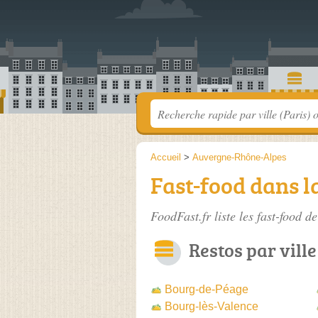
Accueil
>
Auvergne-Rhône-Alpes
Fast-food dans 
FoodFast.fr liste les
fast-food d
Restos par ville
Bourg-de-Péage
Bourg-lès-Valence