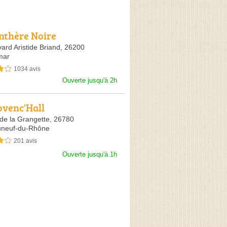
nthère Noire
ard Aristide Briand,
26200
mar
1034 avis
sur 5
Ouverte jusqu'à 2h
ovenc'Hall
 de la Grangette,
26780
uneuf-du-Rhône
201 avis
sur 5
Ouverte jusqu'à 1h