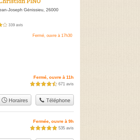
Christian PINO
ean-Joseph Génissieu,
26000
339 avis
sur 5
Fermé, ouvre à 17h30
Fermé, ouvre à 11h
671 avis
4,5 étoiles sur 5
Horaires
Téléphone
Fermée, ouvre à 9h
535 avis
5,0 étoiles sur 5