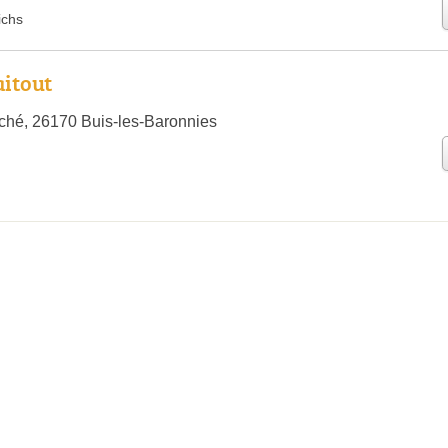
ichs
itout
ché, 26170 Buis-les-Baronnies