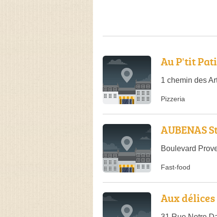
Au P'tit Pat
1 chemin des Ar
Pizzeria
AUBENAS S
Boulevard Prov
Fast-food
Aux délices
31 Rue Notre D