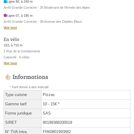
Ligne 80, à 240 m
Arrêt Grande Corniche - 26 Boulevard de l'Armée des Alpes
Ligne 07, à 185 m
Arrêt Grande Corniche - 38 Avenue des Diables Bleus
Voir tout
En vélo
153, à 715 m
2 Rue de la Gendarmerie
Capacité : 0 vélos
Voir tout
Informations
* Tarif donné à titre indicatif
Type cuisine
Pizzas
Gamme tarif
10 - 15€ *
Forme juridique
SAS
SIRET
80199388200019
N° TVA Intra.
FR60801993882