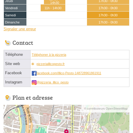
Jeudi
17h30 - 0h30
14h30
Vendredi
11h - 14h30
17h30 - 0h30
Samedi
17h30 - 0h30
Dimanche
17h30 - 0h30
Signaler une erreur
Contact
Téléphone
Téléphoner à la pizzeria
Site web
pizzeriaillicopesto.fr
Facebook
facebook.com/Illico-Pesto-148728961861911
Instagram
@pizzeria_illico_pesto
Plan et adresse
© contributeurs OpenStreetMap