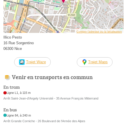
Corriger l’adresse ou la localisation
Illico Pesto
16 Rue Sorgentino
06300 Nice
Trajet Waze
Trajet Maps
Venir en transports en commun
En tram
Ligne L1, à 115 m
Arrêt Saint-Jean-d'Angely Université - 35 Avenue François Mitterrand
En bus
Ligne 84, à 240 m
Arrêt Grande Corniche - 26 Boulevard de l'Armée des Alpes